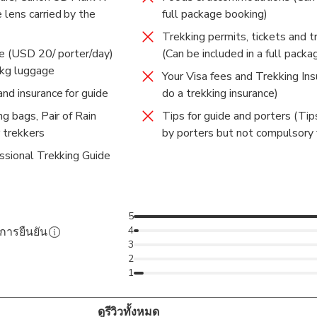
entioned is the payment for 1 day only, not the whole trek.
lens carried by the
full package booking)
e highest extent possible for your safety. I’ll provide you free t
water proof rain ponchos & head lamps.
Trekking permits, tickets and t
ge (USD 20/ porter/day)
grapher & Trekking Guide Trainer too from Ministry of Tourism,
(Can be included in a full pack
 kg luggage
king guides in Nepal. I’ll offer you cool landcape photographs of
Your Visa fees and Trekking In
ations about photography, natural, cultural, socio economic, geog
d insurance for guide
do a trekking insurance)
our interest.
g bags, Pair of Rain
Tips for guide and porters (Tip
 trekkers
by porters but not compulsory 
ssional Trekking Guide
5
4
ับการยืนยัน
3
2
1
ดูรีวิวทั้งหมด