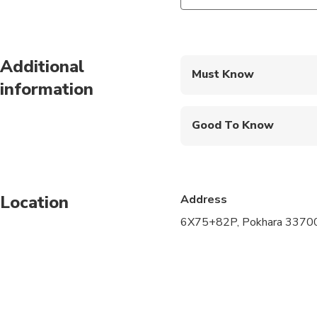
Additional
Must Know
information
Mobile or paper ticket
Good To Know
Service animals allo
Not recommended for t
Location
Address
Not recommended for 
6X75+82P, Pokhara 33700
Not recommended for t
Travelers should have