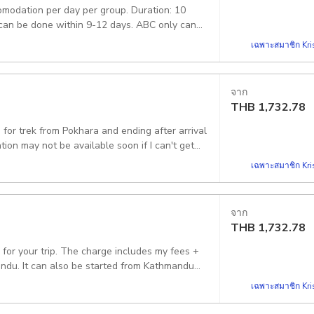
modation per day per group. Duration: 10
 Please book for a day and I will design you
 can be done within 9-12 days. ABC only can
 you have. Pickup included
- Ghorepani- Poonhill- Tadapani- Chhomrong-
เฉพาะสมาชิก Kris
uide: I will present myself as your Guide.
rt from Pokhara. Pickup included
จาก
THB
1,732.78
 for trek from Pokhara and ending after arrival
เฉพาะสมาชิก Kris
จาก
THB
1,732.78
 for your trip. The charge includes my fees +
andu. It can also be started from Kathmandu
เฉพาะสมาชิก Kris
our requirements: In necessity I'll arrange
ccommodation for extra charges. Pickup included