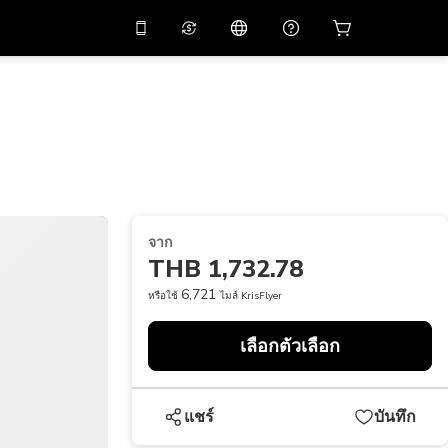
่วนลด
10%
ในแอปด้วย
ผู้ช่วยเสมือนจริง
ัสโปรโมชัน
APP10
สแกนเพื่อดาวน์โหลด
THB
บาทไทย
简体中文
ศูนย์ช่วยเหลือ
PHP
เปโซฟิลิปปินส์
แบ่งปันคำติชม
USD
ดอลลาร์สหรัฐอเมริกา
จาก
NZD
ดอลลาร์นิวซีแลนด์
THB 1,732.78
VND
ด่องเวียดนาม
6,721
หรือใช้
ไมล์ KrisFlyer
KRW
วอนเกาหลี
เลือกตัวเลือก
AED
Emirati Dirham
CNY
Chinese Yuan
แชร์
บันทึก
CAD
Canadian Dollar