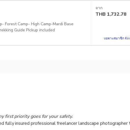
จาก
THB
1,732.78
amp- Forest Camp- High Camp-Mardi Base
ekking Guide Pickup included
เฉพาะสมาชิก Kris
 first priority goes for your safety.
d fully insured professional freelancer landscape photographer t