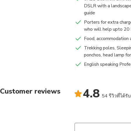
your choice & price m
DSLR with a landscape 
I get prepared upto th
guide
sleeping bags, 100% 
Porters for extra char
I’m a landscape photo
who will help upto 20
produced 100s of trek
along with the explan
Food, accommodation an
aspects of Nepal on y
Trekking poles, Sleepin
Thank you
ponchos, head lamp for
English speaking Profe
4.8
Customer reviews
54 รีวิวที่ได้ร