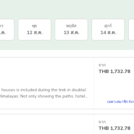
าร
พุธ
พฤหัส
ศุกร์
.ค.
12 ส.ค.
13 ส.ค.
14 ส.ค.
จาก
THB
1,732.78
uses is included during the trek in double/
 Himalayas: Not only showing the paths, hotels
เฉพาะสมาชิก Kris
subjects. Trekking Guide: I will be your
ou need. Duration: 12 days: 10-20 days. This
ays if you do the full circuit. Not included: I
urant serving healthy foods and big menu.
จาก
rong Pass- Muktinath- Kagbeni- Jomsom-
THB
1,732.78
 arrange any type of vehicle: Reserved