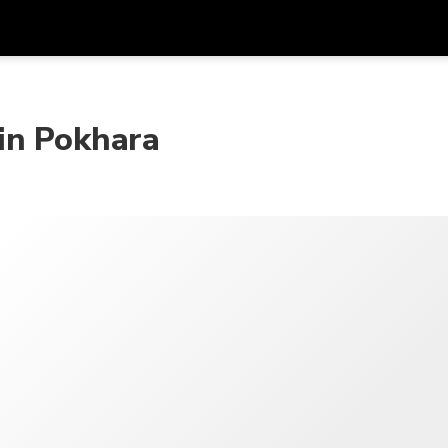
รับส
สกุลเงิน
ภาษา
รห
in Pokhara
SGD
ดอลลาร์สิงคโปร์
한국어
AUD
ดอลลาร์ออสเตรเลีย
日本語
EUR
ยูโร
English
GBP
Pound Sterling
Bahasa Indonesia
INR
รูปีอินเดีย
Tiếng Việt
IDR
รูเปียห์อินโดนีเซีย
ไทย
JPY
เยนญี่ปุ่น
HKD
ดอลลาร์ฮ่องกง
MYR
ริงกิตมาเลเซีย