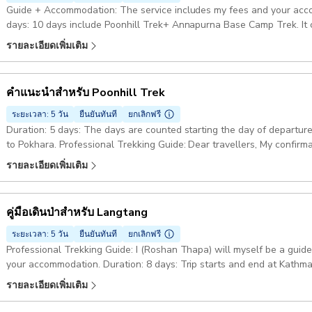
Guide + Accommodation: The service includes my fees and your acco
car/jeep/van or public bus as you desire. Need help with Itinerary???:
days: 10 days include Poonhill Trek+ Annapurna Base Camp Trek. It
the perfect itinerary as per the time, strength, interest and economy
be done by 7 days. Annapurna Base Camp: Pokhara- Nayapul-Ulleri
รายละเอียดเพิ่มเติม
MBC-ABC-Chhomrong- Kyumi-Nayapul- Pokhara Professional Trekking G
We will have a meeting and trek preparation the day before we depa
คำแนะนำสำหรับ Poonhill Trek
ระยะเวลา: 5 วัน
ยืนยันทันที
ยกเลิกฟรี
Duration: 5 days: The days are counted starting the day of departure
to Pokhara. Professional Trekking Guide: Dear travellers, My confirmation may not be available soon if I can't get
good data/wifi while I will be on trek. Pickup included
รายละเอียดเพิ่มเติม
คู่มือเดินป่าสำหรับ Langtang
ระยะเวลา: 5 วัน
ยืนยันทันที
ยกเลิกฟรี
Professional Trekking Guide: I (Roshan Thapa) will myself be a guide
your accommodation. Duration: 8 days: Trip starts and end at Kathm
and ended at Pokhara or reversed. Langtang Trekking Route: Kathmandu- Galchhi- Syabrubensi- Lama Hotel-
รายละเอียดเพิ่มเติม
Langtang- Lama Hotel- Syabrubesi- Galchhi- Kathmandu/Pokhara All y
extra guide for bigger group, porters, permits, vehicles,foods and a