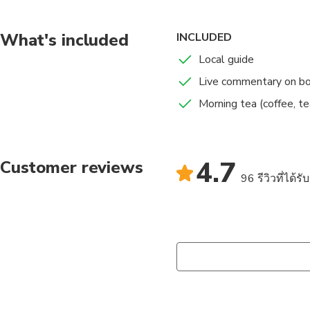
Enjoy a delicious mor
the local highlights an
What's included
INCLUDED
Local guide
Live commentary on b
Morning tea (coffee, tea
4.7
Customer reviews
96 รีวิวที่ได้ร