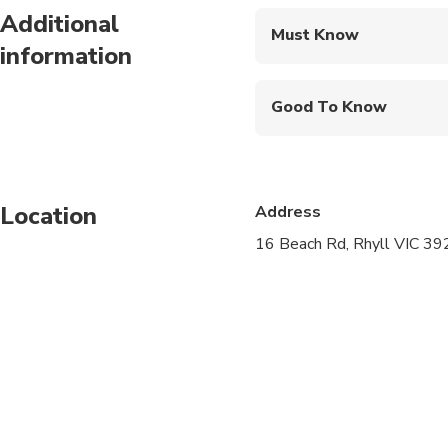
Additional
Must Know
information
Mobile or paper ticket
Good To Know
Infants and small child
Specialized infant sea
Location
Address
Suitable for all physic
16 Beach Rd, Rhyll VIC 392
Please advise any spe
Refunds will not be iss
Whale sightings are
June and August.