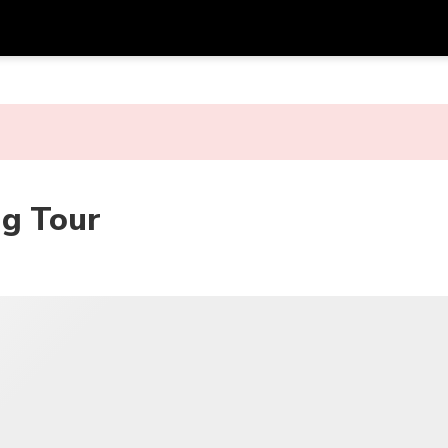
รับส
สกุลเงิน
ภาษา
รห
SGD
ดอลลาร์สิงคโปร์
한국어
AUD
ดอลลาร์ออสเตรเลีย
日本語
ng Tour
EUR
ยูโร
English
GBP
Pound Sterling
Bahasa Indonesia
INR
รูปีอินเดีย
Tiếng Việt
IDR
รูเปียห์อินโดนีเซีย
ไทย
JPY
เยนญี่ปุ่น
HKD
ดอลลาร์ฮ่องกง
MYR
ริงกิตมาเลเซีย