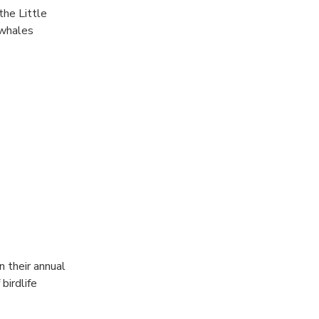
the Little
 whales
 their annual
birdlife