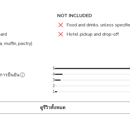
ning tea while taking in the sights and listen to the Captains c
d wildlife.
NOT INCLUDED
Food and drinks, unless specifi
oard
Hotel pickup and drop-off
, muffin, pastry)
5
4
ับการยืนยัน
3
2
1
ดูรีวิวทั้งหมด