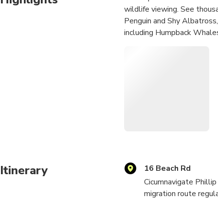
wildlife viewing. See thousa
Penguin and Shy Albatross,
including Humpback Whales a
Itinerary
16 Beach Rd
Cicumnavigate Phillip
migration route regula
including the Wanderi