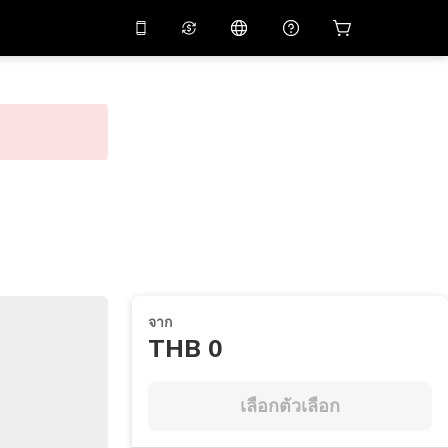
่วนลด
10%
ในแอปด้วย
ผู้ช่วยเสมือนจริง
ัสโปรโมชัน
APP10
สแกนเพื่อดาวน์โหลด
THB
บาทไทย
简体中文
ศูนย์ช่วยเหลือ
PHP
เปโซฟิลิปปินส์
แบ่งปันคำติชม
USD
ดอลลาร์สหรัฐอเมริกา
NZD
ดอลลาร์นิวซีแลนด์
VND
ด่องเวียดนาม
จาก
KRW
วอนเกาหลี
THB 0
AED
Emirati Dirham
CNY
Chinese Yuan
เลือกตัวเลือก
CAD
Canadian Dollar