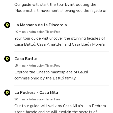
Our guide will start the tour by introducing the
Modernist art movement, showing you the façade of
Casas Pascual i Pons, constructed between 1890
and 1891.
La Mansana de la Discordia
40 mins
Admission Ticket Free
Your tour guide will uncover the stunning façades of
Casa Batlló, Casa Amatller, and Casa Lleó i Morera,
each boasting unique designs. We will discuss the
visions and the creative world of Gaudí and his
Casa Batllo
contemporaries.
15 mins
Admission Ticket Free
Explore the Unesco masterpiece of Gaudí
commissioned by the Batlló family.
La Pedrera - Casa Mila
30 mins
Admission Ticket Free
Our tour guide will walk by Casa Mila's - La Pedrera
stone façade and he will explain the secrets of