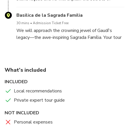
Gaudí's architectural masterpiece.
Basilica de la Sagrada Familia
30 mins
Admission Ticket Free
We will approach the crowning jewel of Gaudí's
legacy—the awe-inspiring Sagrada Família. Your tour
guide will give you the complete exterior tour.
What's included
INCLUDED
Local recommendations
Private expert tour guide
NOT INCLUDED
Personal expenses