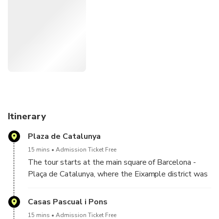
the outside to maximize clarity and flow. The tour also
places Gaudí in context by introducing other key Modernist
architects and the cultural, political, and social forces
behind the movement. Architecture, history, and cultural
context explained clearly by a local expert.
Designed for travelers who want more than surface-level
explanations, this experience connects architecture, history,
and identity in a clear and engaging way.
Itinerary
Plaza de Catalunya
15 mins
Admission Ticket Free
The tour starts at the main square of Barcelona -
Plaça de Catalunya, where the Eixample district was
first laid out. Your tour guide will explain the urban
history and architectural background of Barcelona.
Casas Pascual i Pons
15 mins
Admission Ticket Free