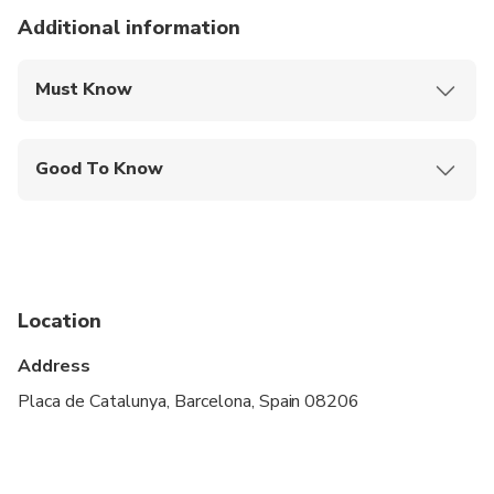
Additional information
Must Know
Mobile or paper ticket accepted
Good To Know
Infants and small children can ride in a pram or
stroller
Service animals allowed
Public transportation options are available nearby
Location
Suitable for all physical fitness levels
Address
Placa de Catalunya, Barcelona, Spain 08206