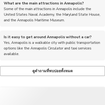
What are the main attractions in Annapolis?
Some of the main attractions in Annapolis include the
United States Naval Academy, the Maryland State House,
and the Annapolis Maritime Museum.
Is it easy to get around Annapolis without a car?
Yes, Annapolis is a walkable city with public transportation
options like the Annapolis Circulator and taxi services
available.
What is the best time of year to visit Annapolis?
Are there any outdoor activities to enjoy in Annapolis?
The best time to visit Annapolis is during the spring and fall
Yes, visitors can enjoy sailing cruises on the Chesapeake Bay,
ดูคำถามที่พบบ่อยทั้งหมด
months when the weather is mild and pleasant.
kayaking, and paddleboarding during their stay in Annapolis.