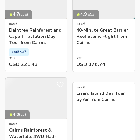
4.7
4.9
(
838
)
(
853
)
แคนส์
แคนส์
Daintree Rainforest and
40-Minute Great Barrier
Cape Tribulation Day
Reef Scenic Flight from
Tour from Cairns
Cairns
ยกเลิกฟรี
จาก
จาก
USD 221.43
USD 176.74
4.9
(
54
)
แคนส์
Lizard Island Day Tour
by Air from Cairns
4.8
(
83
)
แคนส์
Cairns Rainforest &
Waterfalls 4WD Half-