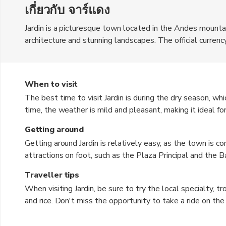
เกี่ยวกับ จาร์แดง
Jardin is a picturesque town located in the Andes mountai
architecture and stunning landscapes. The official currenc
famous for its coffee plantations and traditional coffee cu
making process firsthand. Visitors can also explore the 
del Amor, for a taste of Colombia's natural beauty. Jardin
When to visit
nature lovers seeking a peaceful retreat in the mountains
The best time to visit Jardin is during the dry season, wh
time, the weather is mild and pleasant, making it ideal f
visitors should be prepared for occasional rain showers, 
Getting around
The rainy season, from April to November, can bring heav
Getting around Jardin is relatively easy, as the town is 
to pack accordingly if visiting during this time.
attractions on foot, such as the Plaza Principal and the 
distances, there are local buses and taxis available for tr
Traveller tips
explore the surrounding countryside and coffee plantations
When visiting Jardin, be sure to try the local specialty, t
way to learn more about the history and culture of Jardin.
and rice. Don't miss the opportunity to take a ride on the
town and surrounding mountains. Be prepared for cooler t
season, so it's a good idea to pack layers. Remember to