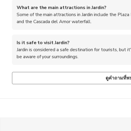
What are the main attractions in Jardin?
Some of the main attractions in Jardin include the Plaza 
and the Cascada del Amor waterfall.
Is it safe to visit Jardin?
Jardin is considered a safe destination for tourists, but
be aware of your surroundings.
Are there any guided tours available in Jardin?
What is the best way to get to Jardin?
Yes, there are several local tour operators that offer guide
The most common way to reach Jardin is by bus from Medel
ดูคำถามที่พ
visitors with insights into the town's history and culture.
also hire a private car or take a taxi for a more convenient b