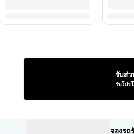
รับส่
รับโปร
จองรถรั