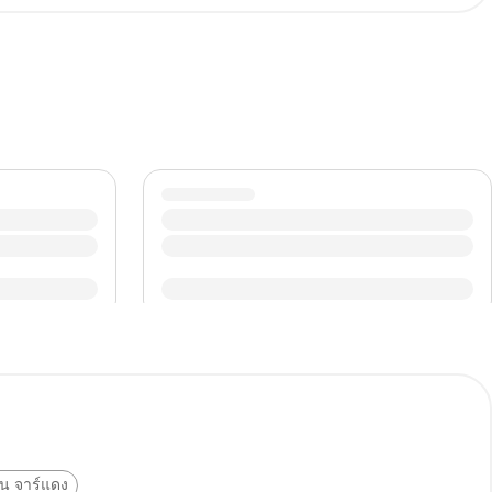
of the local customs and traditions, such as asking for
vate property.
ใน จาร์แดง