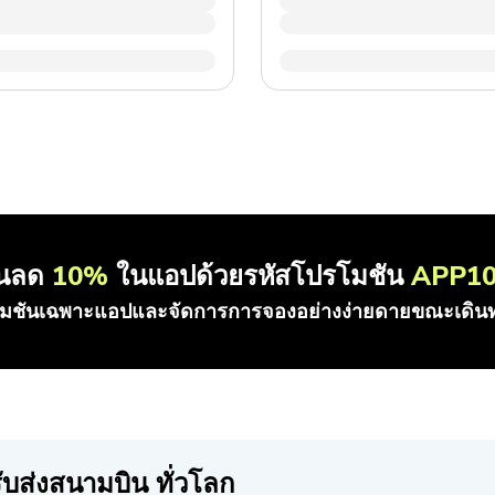
วนลด
10%
ในแอปด้วยรหัสโปรโมชัน
APP1
โมชันเฉพาะแอปและจัดการการจองอย่างง่ายดายขณะเดินท
บส่งสนามบิน ทั่วโลก