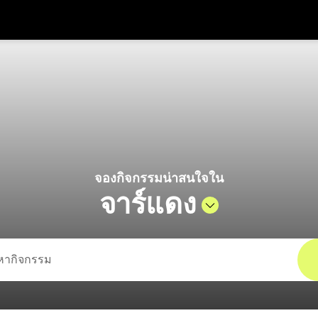
รับส
สกุลเงิน
ภาษา
รห
go โดยสิงคโปร์แอร์ไลน์
SGD
ดอลลาร์สิงคโปร์
한국어
AUD
ดอลลาร์ออสเตรเลีย
日本語
EUR
ยูโร
English
จองกิจกรรมน่าสนใจใน
GBP
Pound Sterling
Bahasa Indonesia
จาร์แดง
INR
รูปีอินเดีย
Tiếng Việt
IDR
รูเปียห์อินโดนีเซีย
ไทย
JPY
เยนญี่ปุ่น
HKD
ดอลลาร์ฮ่องกง
MYR
ริงกิตมาเลเซีย