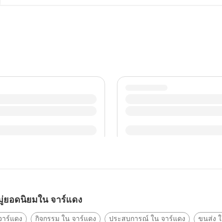
cobblestone streets can be uneven. Lastly, be respectful 
permission before taking photos of people or entering pri
ู่ยอดนิยมใน จาร์แดง
 จาร์แดง
กิจกรรม ใน จาร์แดง
ประสบการณ์ ใน จาร์แดง
ขนส่ง 