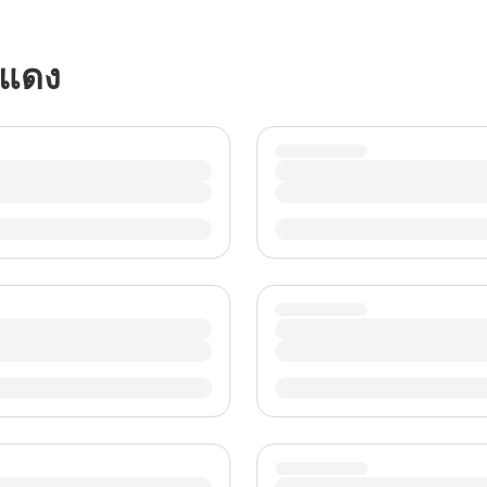
TWD
ดอลลาร์ไต้หวันใหม่
์แดง