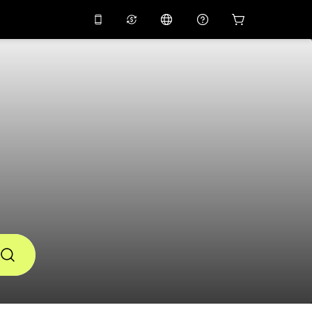
่วนลด
10%
ในแอปด้วย
ผู้ช่วยเสมือนจริง
ัสโปรโมชัน
APP10
สแกนเพื่อดาวน์โหลด
THB
บาทไทย
简体中文
ศูนย์ช่วยเหลือ
PHP
เปโซฟิลิปปินส์
แบ่งปันคำติชม
USD
ดอลลาร์สหรัฐอเมริกา
NZD
ดอลลาร์นิวซีแลนด์
VND
ด่องเวียดนาม
KRW
วอนเกาหลี
AED
Emirati Dirham
CNY
Chinese Yuan
CAD
Canadian Dollar