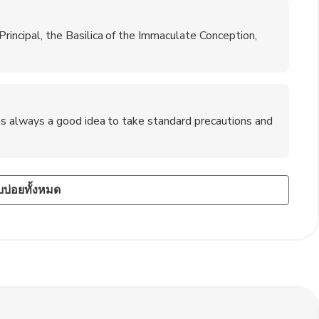
Principal, the Basilica of the Immaculate Conception,
 it's always a good idea to take standard precautions and
d tours of Jardin and its surrounding areas, providing
lin, which takes approximately 3-4 hours. Visitors can
บบ่อยทั้งหมด
ut pricier option.