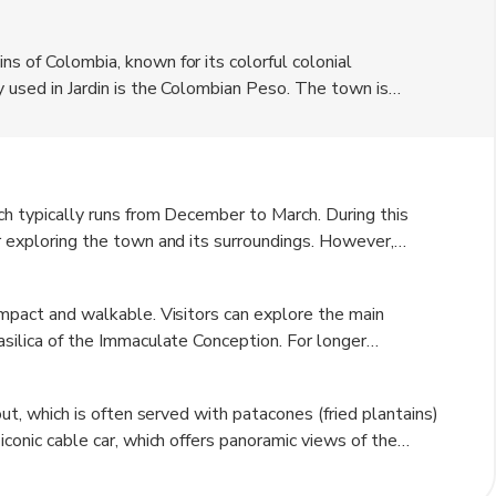
ns of Colombia, known for its colorful colonial
y used in Jardin is the Colombian Peso. The town is
lture, offering visitors a chance to experience the coffee-
surrounding mountains and waterfalls, such as the Cascada
 is a popular destination for outdoor enthusiasts and
.
ich typically runs from December to March. During this
or exploring the town and its surroundings. However,
as the weather can be unpredictable in the mountains.
y downpours and cooler temperatures, so it is advisable
compact and walkable. Visitors can explore the main
Basilica of the Immaculate Conception. For longer
ansportation. Additionally, visitors can rent bicycles to
 at their own pace. Hiring a local guide is also a great
rout, which is often served with patacones (fried plantains)
 iconic cable car, which offers panoramic views of the
emperatures in the evenings, especially during the rainy
 bring comfortable walking shoes, as the town's