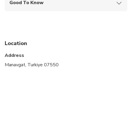
Good To Know
Not recommended for travelers with spinal injuries
Not recommended for pregnant travelers
Public transportation options are available nearby
Location
Suitable for all physical fitness levels
Address
Not recommended for child aged 4 and under
Manavgat, Turkiye 07550
May be operated by a multi-lingual guide