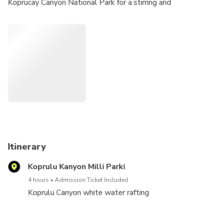
Koprucay Canyon National Park for a stirring and
adrenaline-charged, full-day rafting tour.
Itinerary
Koprulu Kanyon Milli Parki
4 hours
Admission Ticket Included
Koprulu Canyon white water rafting