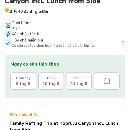
Canyon Incl. Lunch from Side
4.5
40 đánh giá
Bên
Thời lượng
8 giờ
Xác nhận tức thì
Hủy chỗ miễn phí
Có sẵn các lựa chọn hoàn lại toàn bộ số tiền khi hủy
Ngày có sẵn tiếp theo
Hôm nay
Thứ 2
Thứ 3
9 thg 8
10 thg 8
11 thg 8
Bán chạy nhất
Family Rafting Trip at Köprülü Canyon Incl. Lunch
from Side