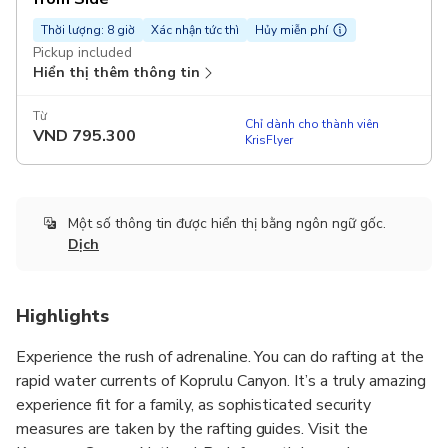
Thời lượng: 8 giờ
Xác nhận tức thì
Hủy miễn phí
Pickup included
Hiển thị thêm thông tin
Từ
Chỉ dành cho thành viên
VND
795.300
KrisFlyer
Một số thông tin được hiển thị bằng ngôn ngữ gốc.
Dịch
Highlights
Experience the rush of adrenaline. You can do rafting at the
rapid water currents of Koprulu Canyon. It’s a truly amazing
experience fit for a family, as sophisticated security
measures are taken by the rafting guides. Visit the