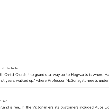
love to reveal the common points of the British folklore and my
inspired. The ideas, tapestries, portraits from the Tudor & Georg
f Hogwarts Castle are all inspired by some important Colleges in 
 we love to share with our guests to make this trip the most me
t Not Included
ith Christ Church; the grand stairway up to Hogwarts is where Har
irst years walked up,' where Professor McGonagall meets under
 at the end of the film, the three are reunited. An inspiration fo
f the Harry Potter films has been one of Oxford's most famous r
dor Great Hall, a studio set has been created and used to make
 Free
ing portraits were from producers that were working on the fil
rland is real. In the Victorian era, its customers included Alice Li