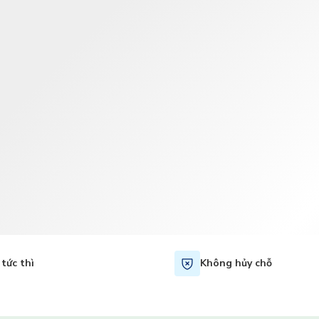
TWD
Tân Đài Tệ
tức thì
Không hủy chỗ