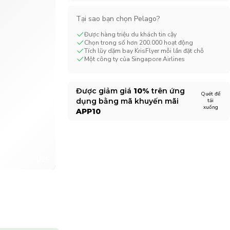
CHF
Swiss Franc
Tại sao bạn chọn Pelago?
Được hàng triệu du khách tin cậy
Chọn trong số hơn 200.000 hoạt động
Tích lũy dặm bay KrisFlyer mỗi lần đặt chỗ
Một công ty của Singapore Airlines
Được giảm giá
10%
trên ứng
Quét để
dụng bằng mã khuyến mãi
tải
xuống
APP10
1/25