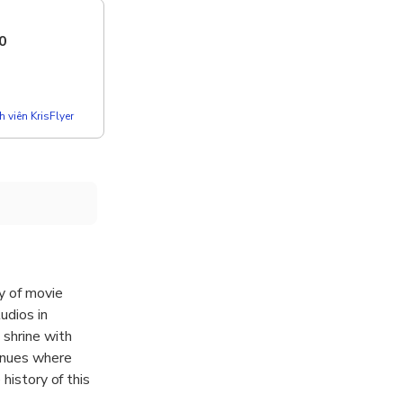
0
 viên KrisFlyer
ty of movie
udios in
 shrine with
venues where
history of this