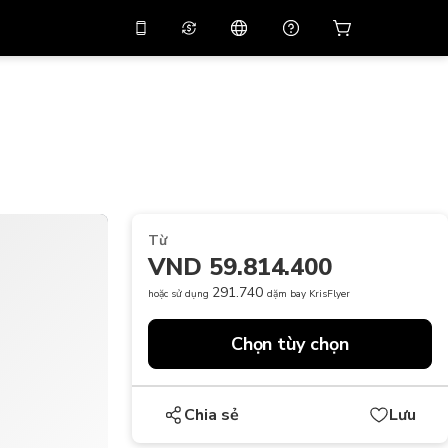
 giảm giá
10%
trên
Trợ lý ảo
g dụng bằng mã
huyến mãi
APP10
THB
Bạt Thái Lan
简体中文
Quét để tải xuống
Trung tâm trợ giúp
PHP
Peso Philippine
Chia sẻ phản hồi của bạn
USD
Đô La Mỹ
Từ
NZD
Đô La New Zealand
VND 59.814.400
VND
Đồng Việt Nam
291.740
hoặc sử dụng
dặm bay KrisFlyer
KRW
Đồng Won Hàn Quốc
Chọn tùy chọn
AED
Emirati Dirham
CNY
Chinese Yuan
Chia sẻ
Lưu
CAD
Canadian Dollar