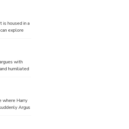
follow Tourope
conic landmark
f England's
 Dr Radcliffe
t is housed in a
 can explore
such as the
8). Here you
ified blue badge
ary, dating from
argues with
, Ionic,
 and humiliated
e where Harry
d suddenly Argus