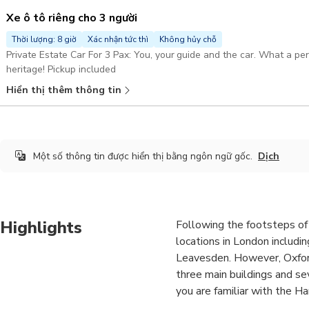
Xe ô tô riêng cho 3 người
Thời lượng: 8 giờ
Xác nhận tức thì
Không hủy chỗ
Private Estate Car For 3 Pax: You, your guide and the car. What a pe
heritage! Pickup included
Hiển thị thêm thông tin
Một số thông tin được hiển thị bằng ngôn ngữ gốc.
Dịch
Highlights
Following the footsteps of 
locations in London includi
Leavesden. However, Oxford
three main buildings and se
you are familiar with the Ha
academic city full of old an