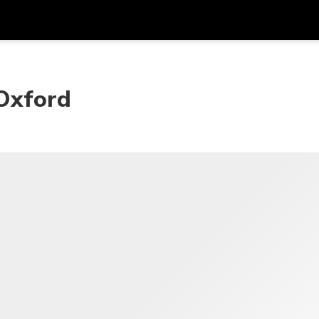
Được
Đơn vị tiền
Ngôn ngữ
ứn
k
 Oxford
SGD
Đô La Singapore
한국어
AUD
Đô La Úc
日本語
EUR
Euro
English
GBP
Pound Sterling
Bahasa Indonesia
INR
Rupee Ấn Độ
Tiếng Việt
IDR
Rupiah Indonesia
ไทย
JPY
Yên Nhật
HKD
Đô La Hong Kong
MYR
Ringgit Mã Lai