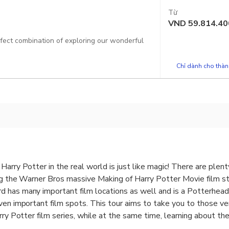
Từ
VND
59.814.40
rfect combination of exploring our wonderful
Chỉ dành cho thành
Harry Potter in the real world is just like magic! There are plen
ng the Warner Bros massive Making of Harry Potter Movie film st
 has many important film locations as well and is a Potterhead
ven important film spots. This tour aims to take you to those 
rry Potter film series, while at the same time, learning about the 
d world-famous universities in the U.K.