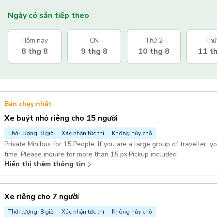
Ngày có sẵn tiếp theo
Hôm nay
CN
Thứ 2
Thứ
8 thg 8
9 thg 8
10 thg 8
11 t
Bán chạy nhất
Xe buýt nhỏ riêng cho 15 người
Thời lượng: 8 giờ
Xác nhận tức thì
Không hủy chỗ
Private Minibus for 15 People: If you are a large group of traveller, 
time. Please inquire for more than 15 px Pickup included
Hiển thị thêm thông tin
Xe riêng cho 7 người
Thời lượng: 8 giờ
Xác nhận tức thì
Không hủy chỗ