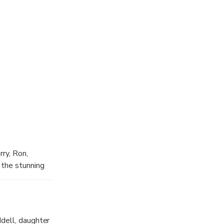
thology that
ian Dynasties,
the city.
morable one.
ry, Ron,
 the stunning
r Hogwarts
ooms. From
 movies. Did
ms to
ddell, daughter