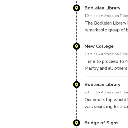
of traditional Englis
between 1737–48, this 
Bodleian Library
UK's APTG qualified b
in Oxford and a workin
10 mins
Admission Ticket
earliest examples of a
The Bodleian Library i
showing his apprecia
remarkable group of bu
the quadrangles of th
University’s oldest t
New College
will discover more of
20 mins
Admission Ticke
tourist guides telling 
Time to proceed to N
1602-20. You will marv
Malfoy and all others 
Corinthian, Tucson an
Professor Alastor M
Bodleian Library
20 mins
Admission Ticke
Our next stop would 
was searching for a cl
Filch, the guard and h
Bridge of Sighs