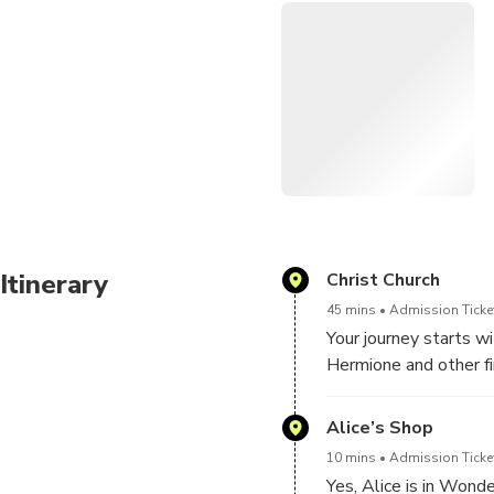
Our APTG certified guided 
writer J.K. Rowling totally 
the roofs and the turrets o
Those are the tidbits that
Itinerary
Christ Church
45 mins
Admission Ticke
Your journey starts w
Hermione and other f
Gothic roof. Here too,
Dining Hall for all o
Alice’s Shop
photographs in the Tu
10 mins
Admission Ticket
you know that all mov
Yes, Alice is in Wonde