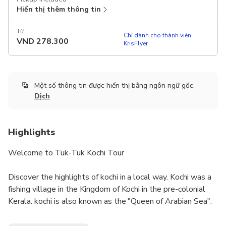
Hiển thị thêm thông tin
Từ
Chỉ dành cho thành viên
VND
278.300
KrisFlyer
Một số thông tin được hiển thị bằng ngôn ngữ gốc.
Dịch
Highlights
Welcome to Tuk-Tuk Kochi Tour
Discover the highlights of kochi in a local way. Kochi was a
fishing village in the Kingdom of Kochi in the pre-colonial
Kerala. kochi is also known as the "Queen of Arabian Sea".
Kochi was the centre of Indian spice trade for many
centuries, because of her rich spice history kochi was