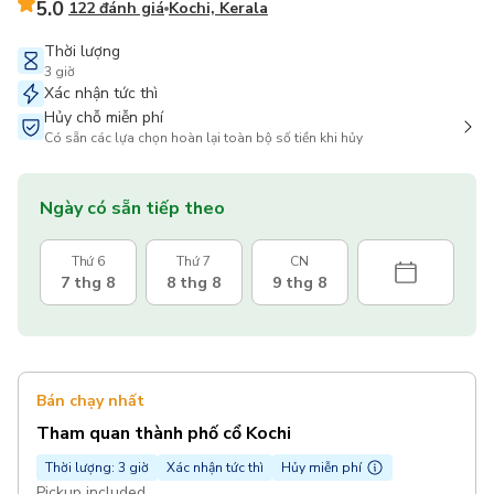
5.0
122 đánh giá
Kochi, Kerala
Thời lượng
3 giờ
Xác nhận tức thì
Hủy chỗ miễn phí
Có sẵn các lựa chọn hoàn lại toàn bộ số tiền khi hủy
Ngày có sẵn tiếp theo
Thứ 6
Thứ 7
CN
7 thg 8
8 thg 8
9 thg 8
Bán chạy nhất
Tham quan thành phố cổ Kochi
Thời lượng: 3 giờ
Xác nhận tức thì
Hủy miễn phí
Pickup included