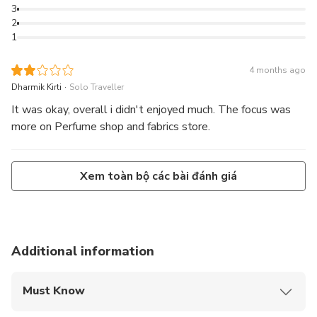
3
2
1
4 months ago
.
Dharmik Kirti
Solo Traveller
It was okay, overall i didn't enjoyed much. The focus was
more on Perfume shop and fabrics store.
Xem toàn bộ các bài đánh giá
Additional information
Must Know
Mobile or paper ticket accepted