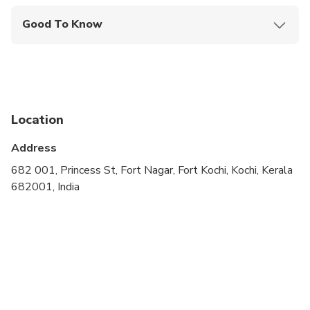
Good To Know
Not recommended for travelers with poor
cardiovascular health
Public transportation options are available nearby
Suitable for all physical fitness levels
Location
Wheelchair accessible
Address
682 001, Princess St, Fort Nagar, Fort Kochi, Kochi, Kerala
682001, India