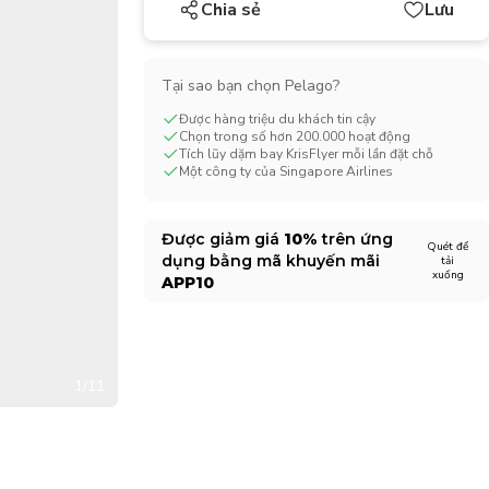
Chia sẻ
Lưu
CHF
Swiss Franc
Tại sao bạn chọn Pelago?
Được hàng triệu du khách tin cậy
Chọn trong số hơn 200.000 hoạt động
Tích lũy dặm bay KrisFlyer mỗi lần đặt chỗ
Một công ty của Singapore Airlines
Được giảm giá
10%
trên ứng
Quét để
dụng bằng mã khuyến mãi
tải
xuống
APP10
1/11