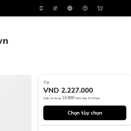
 giảm giá
10%
trên
Trợ lý ảo
g dụng bằng mã
huyến mãi
APP10
wn
THB
Bạt Thái Lan
简体中文
Quét để tải xuống
Trung tâm trợ giúp
PHP
Peso Philippine
Chia sẻ phản hồi của bạn
USD
Đô La Mỹ
NZD
Đô La New Zealand
Từ
VND
Đồng Việt Nam
VND 2.227.000
KRW
Đồng Won Hàn Quốc
10.890
hoặc sử dụng
dặm bay KrisFlyer
AED
Emirati Dirham
Chọn tùy chọn
CNY
Chinese Yuan
CAD
Canadian Dollar