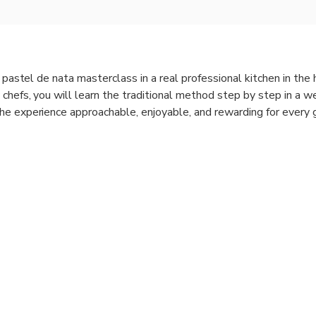
n pastel de nata masterclass in a real professional kitchen in the 
 chefs, you will learn the traditional method step by step in a 
e experience approachable, enjoyable, and rewarding for every 
ill prepare Portugal’s most iconic pastry from scratch, working 
nd professional techniques. All of our pastry chefs are trained b
stry chef, co-founder, and a fifth-generation baker, ensuring a co
it down to enjoy the pastéis de nata you have made, served with 
ill also receive the recipe by email after the class, so you can re
nfidence.