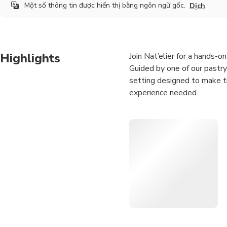
Một số thông tin được hiển thị bằng ngôn ngữ gốc.
Dịch
Highlights
Join Nat’elier for a hands-o
Guided by one of our pastry
setting designed to make th
experience needed.
Throughout the class, you w
stage with clear guidance a
Batalha, Nat’elier’s head pa
authentic experience.
After the baking session, s
barista-crafted drink. You w
experience at home with co