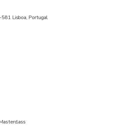
cific dietary requirements at time of booking
-581 Lisboa, Portugal
 Masterclass