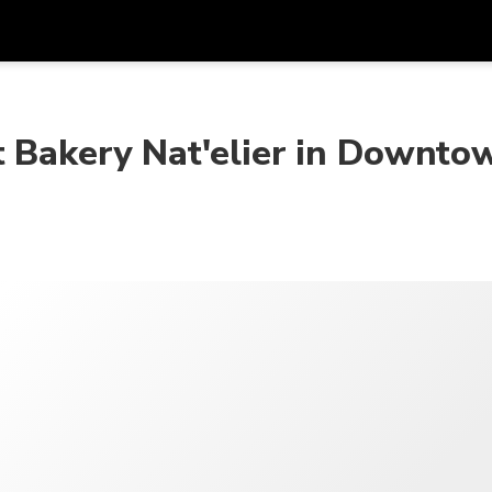
Được
Đơn vị tiền
Ngôn ngữ
ứn
k
t Bakery Nat'elier in Downto
SGD
Đô La Singapore
한국어
AUD
Đô La Úc
日本語
EUR
Euro
English
GBP
Pound Sterling
Bahasa Indonesia
INR
Rupee Ấn Độ
Tiếng Việt
IDR
Rupiah Indonesia
ไทย
JPY
Yên Nhật
HKD
Đô La Hong Kong
MYR
Ringgit Mã Lai