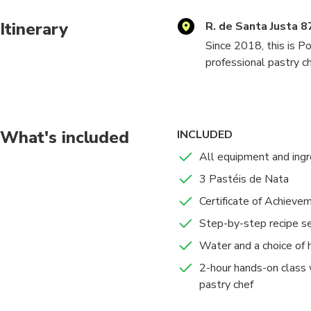
Itinerary
R. de Santa Justa 8
Since 2018, this is Po
professional pastry ch
This masterclass is ho
head pastry chef and 
What's included
INCLUDED
After getting ready, 
All equipment and ingr
Portuguese custard ta
3 Pastéis de Nata
of pastel de nata.
Certificate of Achieve
This is a hands-on exp
Step-by-step recipe se
prepare the custard, a
Water and a choice of h
pastéis de nata by han
and fill each pastry w
2-hour hands-on class 
pastry chef
At the end of the clas