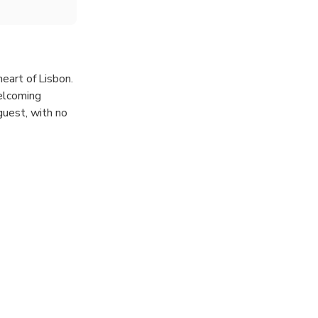
heart of Lisbon.
welcoming
guest, with no
through each
y Chef João
nsistent and
a hot or cold
create the