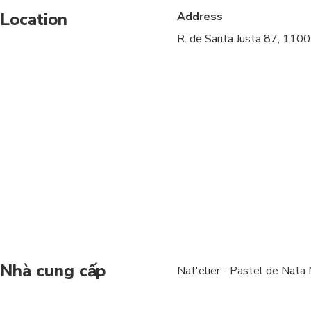
Location
Address
Please advise any spe
R. de Santa Justa 87, 1100
Nhà cung cấp
Nat'elier - Pastel de Nata