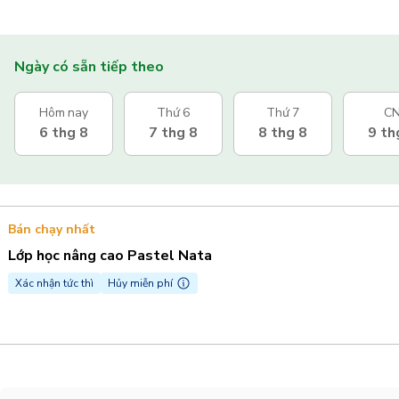
Ngày có sẵn tiếp theo
Hôm nay
Thứ 6
Thứ 7
C
6 thg 8
7 thg 8
8 thg 8
9 th
Bán chạy nhất
Lớp học nâng cao Pastel Nata
Xác nhận tức thì
Hủy miễn phí