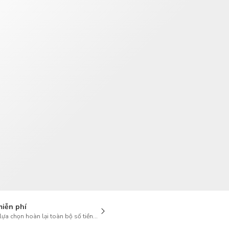
TWD
Tân Đài Tệ
miễn phí
lựa chọn hoàn lại toàn bộ số tiền khi hủy