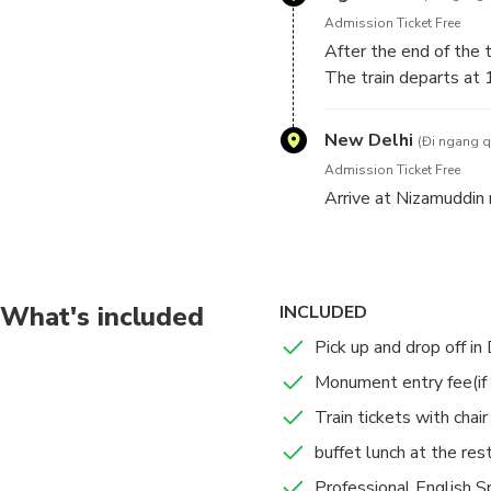
The other handicrafts
Admission Ticket Free
Agra is also famous fo
After the end of the t
The train departs at 
railway staion.
New Delhi
(Đi ngang q
Admission Ticket Free
Arrive at Nizamuddin r
What's included
INCLUDED
Pick up and drop off in 
Monument entry fee(if 
Train tickets with chair
buffet lunch at the res
Professional English S