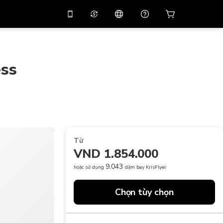
 giảm giá
10%
trên
Trợ lý ảo
g dụng bằng mã
huyến mãi
APP10
ess
THB
Bạt Thái Lan
简体中文
Quét để tải xuống
Trung tâm trợ giúp
PHP
Peso Philippine
Chia sẻ phản hồi của bạn
USD
Đô La Mỹ
NZD
Đô La New Zealand
Từ
VND
Đồng Việt Nam
VND 1.854.000
KRW
Đồng Won Hàn Quốc
9.043
hoặc sử dụng
dặm bay KrisFlyer
AED
Emirati Dirham
Chọn tùy chọn
CNY
Chinese Yuan
CAD
Canadian Dollar