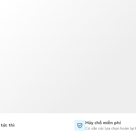
TWD
Tân Đài Tệ
Hủy chỗ miễn phí
tức thì
Có sẵn các lựa chọn hoàn lại 