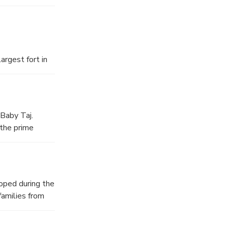
argest fort in
fort was rebuilt
ne. Shahjahan
has, Diwan-a-
 Baby Taj.
 the prime
from 1622 to
loped during the
families from
emonstration of