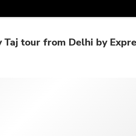
Được
Đơn vị tiền
Ngôn ngữ
ứn
k
 Taj tour from Delhi by Expr
SGD
Đô La Singapore
한국어
AUD
Đô La Úc
日本語
EUR
Euro
English
GBP
Pound Sterling
Bahasa Indonesia
INR
Rupee Ấn Độ
Tiếng Việt
IDR
Rupiah Indonesia
ไทย
JPY
Yên Nhật
HKD
Đô La Hong Kong
MYR
Ringgit Mã Lai