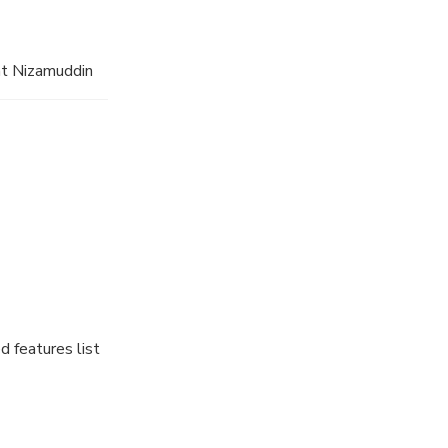
at Nizamuddin
d features list