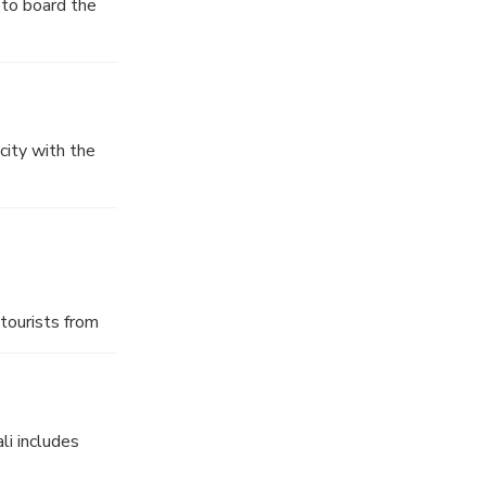
 to board the
city with the
tourists from
eam once in life
all over the
li includes
rise is one of