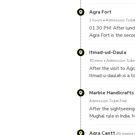
the perfect times to 
Agra Fort
Enjoy the sightseeing
1 hours
Admission Ticket
01.30 PM: After lunch
Agra Fort is the secon
India. It was built in
by Third Mughal King 
Itmad-ud-Daula
also added some magni
30 mins
Admission Ticke
am,khas mahal are the
After the visit to Agr
Itmad-u-daulah is a t
minister in the court
1628 in white marble 
Marble Handicrafts
Admission Ticket Free
After the sightseeing
Mughal rule in India. 
the 16th century are 
this art, and no chang
Agra Cantt
(Đi ngang 