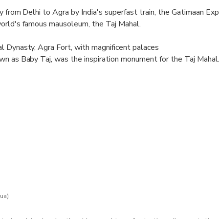
y from Delhi to Agra by India's superfast train, the Gatimaan Ex
orld's famous mausoleum, the Taj Mahal.
l Dynasty, Agra Fort, with magnificent palaces
wn as Baby Taj, was the inspiration monument for the Taj Mahal
ne of the best restaurants in Agra.
ua)