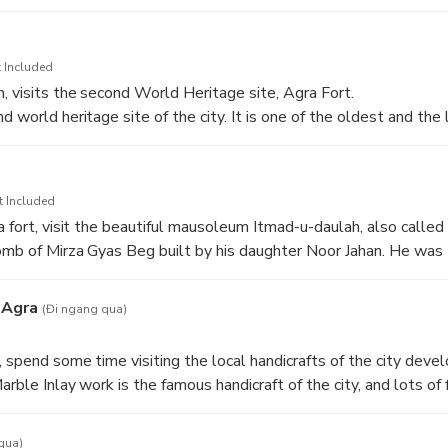
do photography at different points.
 of the Taj Mahal with a professional tour guide.
 Included
, visits the second World Heritage site, Agra Fort.
d world heritage site of the city. It is one of the oldest and the l
 the 10th century by the Hindu Rajput King Badal Singh. Later this 
Akbar. Akbar built lots of palaces in Agra fort with red sandsto
ficent buildings with white marble. Jahangir Palace, Diwan-a-k
t Included
 beautiful palaces of Agra Fort.
a fort, visit the beautiful mausoleum Itmad-u-daulah, also called
omb of Mirza Gyas Beg built by his daughter Noor Jahan. He was
 of Jahangir and died in 1621 in Agra. This mausoleum was built 
with beautiful inlay work.
 Agra
(Đi ngang qua)
, spend some time visiting the local handicrafts of the city deve
Marble Inlay work is the famous handicraft of the city, and lots of 
working with marble Inlay work. The traveler can see the live d
e has come in this art from the 16th century.
qua)