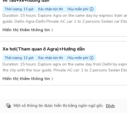
vé tàu+xe+hướng dẫn
Thời lượng: 13 giờ
Xác nhận tức thì
Hủy miễn phí
Duration: 15 hours: Explore Agra on the same day by express train an
guide. Delhi-Agra-Delhi Private AC car: 1 to 2 persons Sedan car Eti
included
Hiển thị thêm thông tin
Xe hơi(Tham quan ở Agra)+Hướng dẫn
Thời lượng: 13 giờ
Xác nhận tức thì
Hủy miễn phí
Duration: 15 hours: Explore agra on the same day from Delhi by expre
the city with the tour guide. Private AC car: 1 to 2 persons Sedan Eti
Pickup included
Hiển thị thêm thông tin
Một số thông tin được hiển thị bằng ngôn ngữ gốc.
Dịch