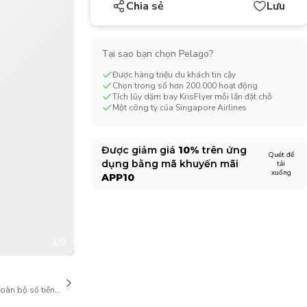
Chia sẻ
Lưu
CHF
Swiss Franc
Tại sao bạn chọn Pelago?
Được hàng triệu du khách tin cậy
Chọn trong số hơn 200.000 hoạt động
Tích lũy dặm bay KrisFlyer mỗi lần đặt chỗ
Một công ty của Singapore Airlines
Được giảm giá
10%
trên ứng
Quét để
dụng bằng mã khuyến mãi
tải
xuống
APP10
1/9
toàn bộ số tiền khi hủy