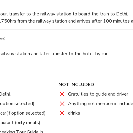
 include the making of hand-knotted carpets and jewelry.
r textiles and the leather industry.
our, transfer to the railway station to board the train to Delhi.
1750hrs from the railway station and arrives after 100 minutes 
ua)
ailway station and later transfer to the hotel by car.
NOT INCLUDED
Delhi.
Gratuities to guide and driver
option selected)
Anything not mention in include
 car(if option selected)
drinks
taurant (only meals)
peaking Tour Guide in