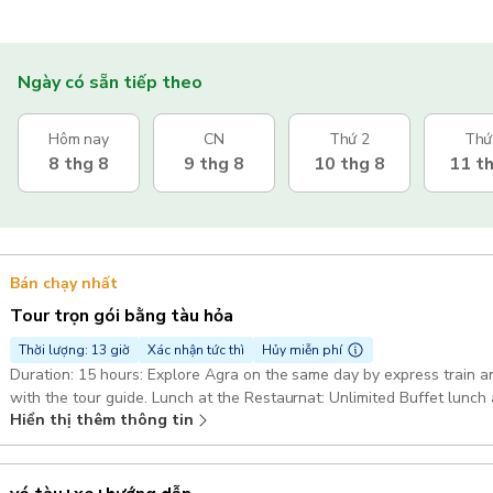
Ngày có sẵn tiếp theo
Hôm nay
CN
Thứ 2
Thứ
8 thg 8
9 thg 8
10 thg 8
11 t
Bán chạy nhất
Tour trọn gói bằng tàu hỏa
Thời lượng: 13 giờ
Xác nhận tức thì
Hủy miễn phí
Duration: 15 hours: Explore Agra on the same day by express train an
with the tour guide. Lunch at the Restaurnat: Unlimited Buffet lunch
Hiển thị thêm thông tin
AC car: 1 to 2 persons sedan Etios/Desire 3 to 5 persons Innova/Erti