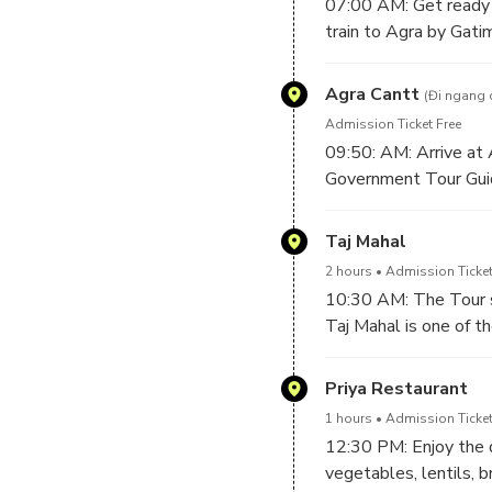
07:00 AM: Get ready t
train to Agra by Gati
Agra Cantt
(Đi ngang 
Admission Ticket Free
09:50: AM: Arrive at 
Government Tour Gui
Taj Mahal
2 hours
Admission Ticket
10:30 AM: The Tour st
Taj Mahal is one of t
all over the world.
No trip to India is co
Priya Restaurant
to visit this beautifu
1 hours
Admission Ticket
It is one of the most
12:30 PM: Enjoy the de
world to admire this
vegetables, lentils, b
Sunrise is one of the 