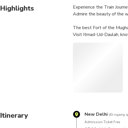
Highlights
Experience the Train Journe
Admire the beauty of the w
The best Fort of the Mugha
Visit Itmad-Ud-Daulah, kno
Enjoy a delicious lunch in o
Itinerary
New Delhi
(Đi ngang q
Admission Ticket Free