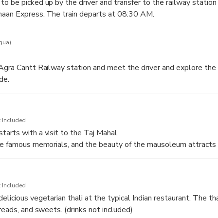
o be picked up by the driver and transfer to the railway station
maan Express. The train departs at 08:30 AM.
qua)
Agra Cantt Railway station and meet the driver and explore the 
de.
 Included
arts with a visit to the Taj Mahal.
he famous memorials, and the beauty of the mausoleum attracts 
mplete without a visit to the Taj Mahal, and every tourist has a dr
l mausoleum.
 Included
 famous mausoleums on earth, and millions of tourists come from 
licious vegetarian thali at the typical Indian restaurant. The tha
 mausoleum.
reads, and sweets. (drinks not included)
best times to visit the Taj Mahal with beautiful color effects. Sun