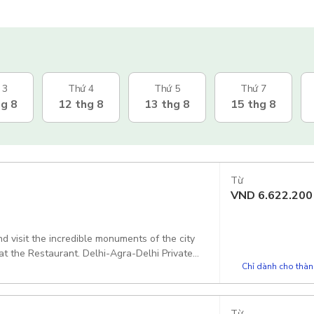
 3
Thứ 4
Thứ 5
Thứ 7
hg 8
12 thg 8
13 thg 8
15 thg 8
Từ
VND
6.622.200
d visit the incredible monuments of the city
 at the Restaurant. Delhi-Agra-Delhi Private
Chỉ dành cho thành
ga Pickup included
Từ