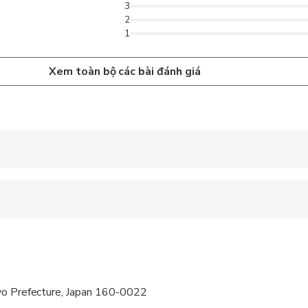
3
2
1
Xem toàn bộ các bài đánh giá
 accepted
 options are available nearby
 at least a moderate level of physical fitness
yo Prefecture, Japan 160-0022