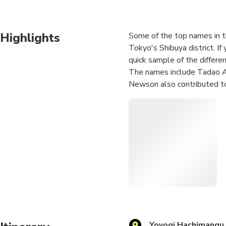
Highlights
Some of the top names in th
Tokyo's Shibuya district. If
quick sample of the differen
The names include Tadao An
Newson also contributed to 
The project got additional 
Days" directed by Wim We
Besides seeing the toilets,
otherwise not have the chanc
transport system as we will
Yoyogi Hachimangu 