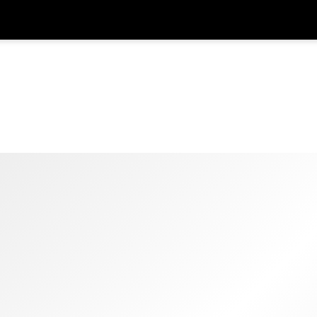
Được
Đơn vị tiền
Ngôn ngữ
ứn
k
SGD
Đô La Singapore
한국어
AUD
Đô La Úc
日本語
EUR
Euro
English
GBP
Pound Sterling
Bahasa Indonesia
INR
Rupee Ấn Độ
Tiếng Việt
IDR
Rupiah Indonesia
ไทย
JPY
Yên Nhật
HKD
Đô La Hong Kong
MYR
Ringgit Mã Lai