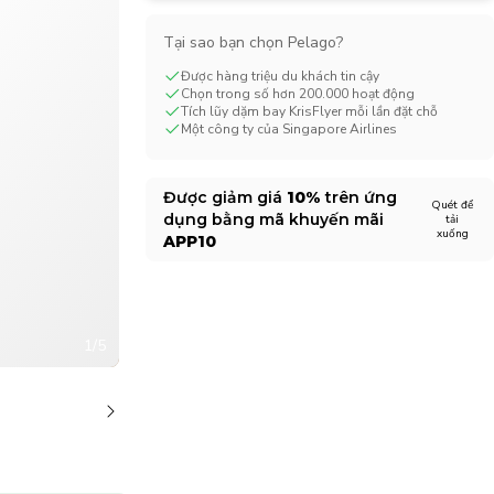
CHF
Swiss Franc
Tại sao bạn chọn Pelago?
Được hàng triệu du khách tin cậy
Chọn trong số hơn 200.000 hoạt động
Tích lũy dặm bay KrisFlyer mỗi lần đặt chỗ
Một công ty của Singapore Airlines
Được giảm giá
10%
trên ứng
Quét để
dụng bằng mã khuyến mãi
tải
xuống
APP10
1/5