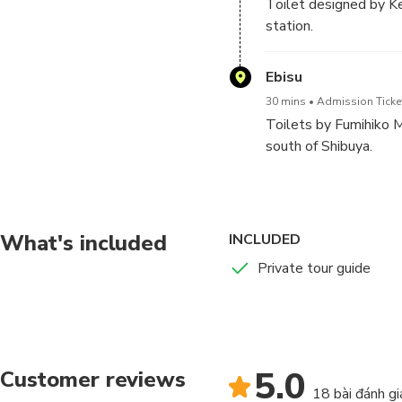
Toilet designed by Ke
station.
Ebisu
30 mins
Admission Ticket
Toilets by Fumihiko 
south of Shibuya.
What's included
INCLUDED
Private tour guide
5.0
Customer reviews
18 bài đánh gi