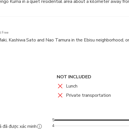
ngo Kuma in a quiet residential area about a kilometer away fr
 Free
Maki, Kashiwa Sato and Nao Tamura in the Ebisu neighborhood, o
NOT INCLUDED
Lunch
Private transportation
5
4
á đã được xác minh