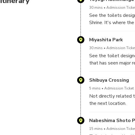
Itinerary
30 mins
Admission Ticket
See the toilets desig
Shrine. It's where the
Miyashita Park
30 mins
Admission Ticket
See the toilet desig
that has seen major r
Shibuya Crossing
5 mins
Admission Ticket 
Not directly related t
the next location.
Nabeshima Shoto P
15 mins
Admission Ticket