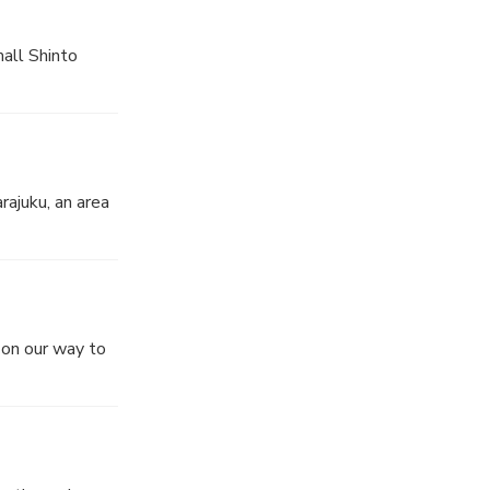
mall Shinto
ajuku, an area
n on our way to