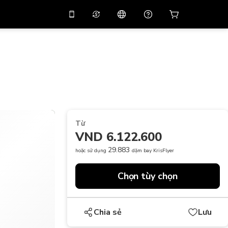
 giảm giá
10%
trên
Trợ lý ảo
g dụng bằng mã
huyến mãi
APP10
THB
Bạt Thái Lan
简体中文
Quét để tải xuống
Trung tâm trợ giúp
PHP
Peso Philippine
Chia sẻ phản hồi của bạn
USD
Đô La Mỹ
Từ
NZD
Đô La New Zealand
VND 6.122.600
VND
Đồng Việt Nam
29.883
hoặc sử dụng
dặm bay KrisFlyer
KRW
Đồng Won Hàn Quốc
Chọn tùy chọn
AED
Emirati Dirham
CNY
Chinese Yuan
Chia sẻ
Lưu
CAD
Canadian Dollar