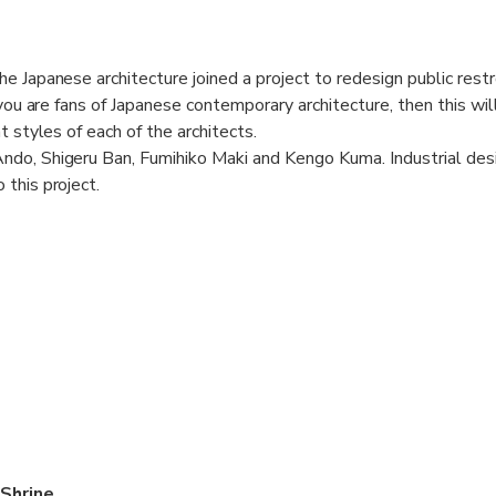
e Japanese architecture joined a project to redesign public rest
 you are fans of Japanese contemporary architecture, then this wil
t styles of each of the architects.
do, Shigeru Ban, Fumihiko Maki and Kengo Kuma. Industrial des
this project.
attention when some of the toilets were featured in the 2023 f
nders.
 the tour will go through some interesting neighborhoods that y
e to visit. This tour will also be ideal as an orientation to the c
 be doing a few short rides on the train and subway.
Shrine