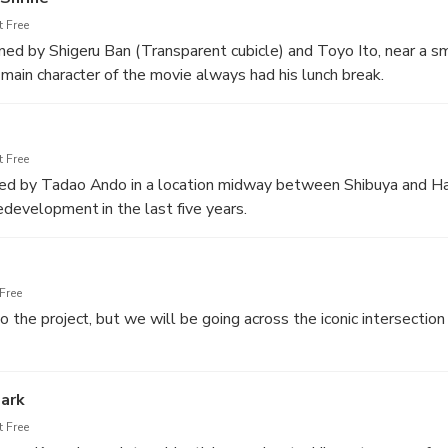
 Free
ned by Shigeru Ban (Transparent cubicle) and Toyo Ito, near a s
 main character of the movie always had his lunch break.
 Free
ned by Tadao Ando in a location midway between Shibuya and Har
edevelopment in the last five years.
Free
o the project, but we will be going across the iconic intersectio
ark
 Free