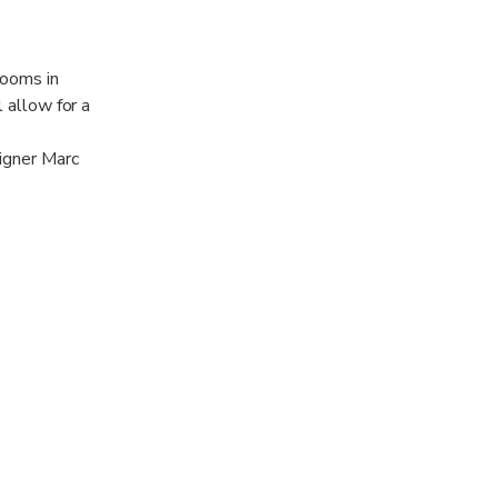
rooms in
l allow for a
igner Marc
ilm "Perfect
ou might
ity's public