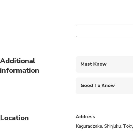
Additional
Must Know
information
Mobile or paper ticket
Good To Know
Public transportation
Travelers should have
Location
Address
Kaguradzaka, Shinjuku, Tok