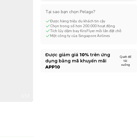
CHF
Swiss Franc
Tại sao bạn chọn Pelago?
Được hàng triệu du khách tin cậy
Chọn trong số hơn 200.000 hoạt động
Tích lũy dặm bay KrisFlyer mỗi lần đặt chỗ
Một công ty của Singapore Airlines
Được giảm giá
10%
trên ứng
Quét để
dụng bằng mã khuyến mãi
tải
xuống
APP10
1/13