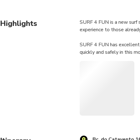
Highlights
SURF 4 FUN is a new surf sc
experience to those already
​SURF 4 FUN has excellent p
quickly and safely in this mo
Bc. do Catavento 1