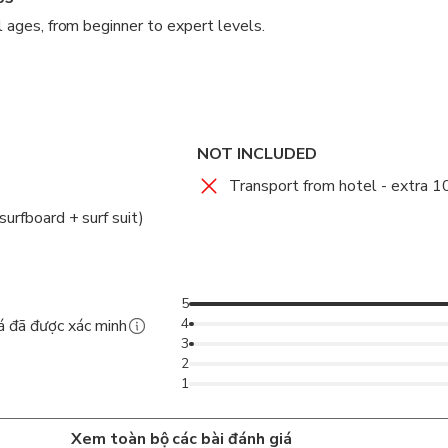
ll ages, from beginner to expert levels.
de fun and educational experiences to all ages, from those who
 to those who already have experience.
 to the best spots for surf practice.
NOT INCLUDED
Transport from hotel - extra 1
surfboard + surf suit)
5
4
á đã được xác minh
3
2
1
Xem toàn bộ các bài đánh giá