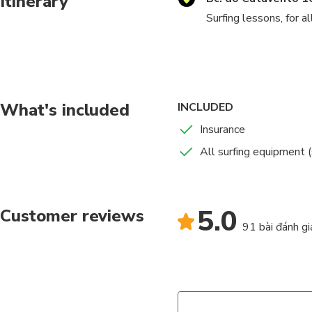
Itinerary
Surfing lessons, for a
Always ready to provi
contact with the sea,
We will provide visits
What's included
INCLUDED
Insurance
All surfing equipment (
5.0
Customer reviews
91 bài đánh gi