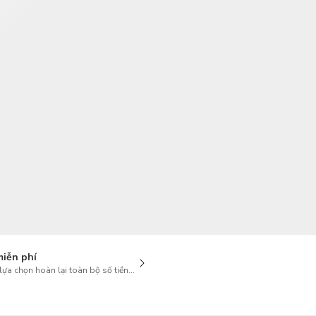
TWD
Tân Đài Tệ
miễn phí
lựa chọn hoàn lại toàn bộ số tiền khi hủy