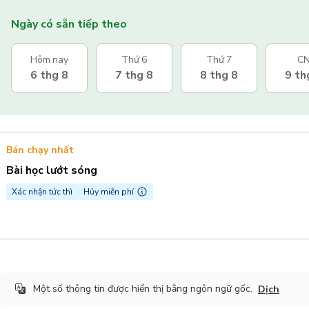
Ngày có sẵn tiếp theo
Hôm nay
Thứ 6
Thứ 7
C
6 thg 8
7 thg 8
8 thg 8
9 th
Bán chạy nhất
Bài học lướt sóng
Xác nhận tức thì
Hủy miễn phí
Một số thông tin được hiển thị bằng ngôn ngữ gốc.
Dịch