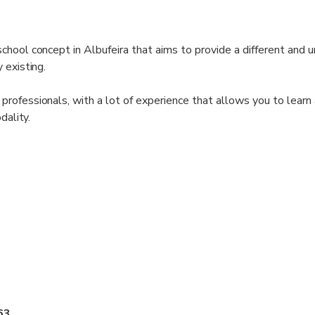
hool concept in Albufeira that aims to provide a different and u
 existing.
rofessionals, with a lot of experience that allows you to learn
dality.
63