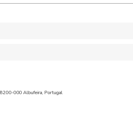
 accepted
ravelers with spinal injuries
pregnant travelers
ravelers with poor cardiovascular health
 8200-000 Albufeira, Portugal
 at least a moderate level of physical fitness
iada para crianças menores de 10 Anos