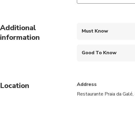
Additional
Must Know
information
Mobile or paper ticket
Good To Know
Not recommended for t
Not recommended for 
Location
Address
Not recommended for t
Restaurante Praia da Galé,
Travelers should have
Atividade não apropr