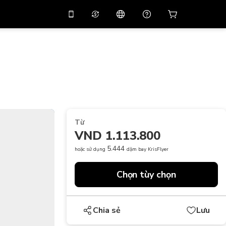
 giảm giá
10%
trên
Trợ lý ảo
g dụng bằng mã
huyến mãi
APP10
THB
Bạt Thái Lan
简体中文
Quét để tải xuống
Trung tâm trợ giúp
PHP
Peso Philippine
Chia sẻ phản hồi của bạn
USD
Đô La Mỹ
Từ
NZD
Đô La New Zealand
VND 1.113.800
VND
Đồng Việt Nam
5.444
hoặc sử dụng
dặm bay KrisFlyer
KRW
Đồng Won Hàn Quốc
Chọn tùy chọn
AED
Emirati Dirham
CNY
Chinese Yuan
Chia sẻ
Lưu
CAD
Canadian Dollar