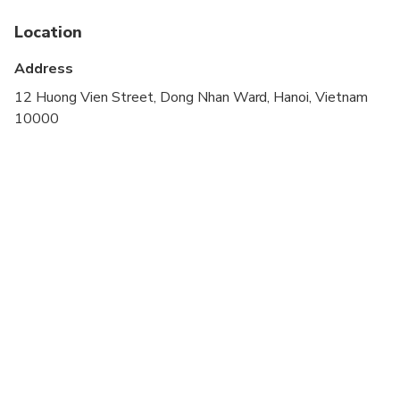
Specialized infant seats are available
Location
Not recommended for travelers with poor
cardiovascular health
Address
Travelers should have at least a moderate level of
12 Huong Vien Street, Dong Nhan Ward, Hanoi, Vietnam
physical fitness
10000
Child rate applies only when sharing with 2 paying
adults
Children must be accompanied by an adult
Collapsible wheelchairs with removable wheels
can be accommodated providing the passenger is
accompanied by someone who can assist them
board and disembark