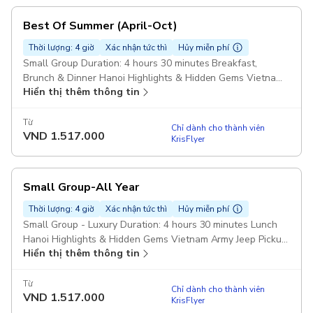
Best Of Summer (April-Oct)
Thời lượng: 4 giờ
Xác nhận tức thì
Hủy miễn phí
Small Group Duration: 4 hours 30 minutes Breakfast,
Brunch & Dinner Hanoi Highlights & Hidden Gems Vietnam
Hiển thị thêm thông tin
Army Legend Jeep Pickup included
Từ
Chỉ dành cho thành viên
VND
1.517.000
KrisFlyer
Small Group-All Year
Thời lượng: 4 giờ
Xác nhận tức thì
Hủy miễn phí
Small Group - Luxury Duration: 4 hours 30 minutes Lunch
Hanoi Highlights & Hidden Gems Vietnam Army Jeep Pickup
Hiển thị thêm thông tin
included
Từ
Chỉ dành cho thành viên
VND
1.517.000
KrisFlyer