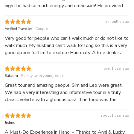
night he had so much energy and enthusiam! He provided
great information about Hanoi and took us to see a side of
Hanoi we couldn't have done alone. We did the sunet tour
9 months ago
so had the bonus of seeing 2 trains on Train Street
.
Verified Traveller
Couple
Very good for people who can’t walk much or do not like to
walk much. My husband can’t walk for long so this is a very
good option for him to explore Hanoi city. A free drink is
provided at the train street, not the one for tourists but
more for the locals which I personally think is a plus point.
over 1 year ago
The food provided is great! No regrets for us! 👍
.
Satadru
Family (with young kids)
Great tour and amazing people. Sim and Leo were great.
We had a very interesting and informative tour in a truly
classic vehicle with a glorious past. The food was the
cherry on the cake. Highly recommend
about 1 year ago
Jishnu
A Must-Do Experience in Hanoi – Thanks to Anni & Lucky!