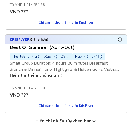
Từ
VND 1.514.631,58
VND
???
Chỉ dành cho thành viên KrisFlyer
KRISFLYER
Giá rẻ hơn!
Best Of Summer (April-Oct)
Thời lượng: 4 giờ
Xác nhận tức thì
Hủy miễn phí
Small Group Duration: 4 hours 30 minutes Breakfast,
Brunch & Dinner Hanoi Highlights & Hidden Gems Vietnam
Hiển thị thêm thông tin
Army Legend Jeep Pickup included
Từ
VND 1.514.631,58
VND
???
Chỉ dành cho thành viên KrisFlyer
Hiển thị nhiều tùy chọn hơn
KRISFLYER
KRISFLYER EXPERIENCES
KRISFLYER EXPERIENCES
KRISFLYER EXPERIENCES
Giá rẻ hơn!
Best Of Winter (Nov - March)
Best Of Summer (April-Oct)
Small Group-All Year
Best Of Winter (Nov - March)