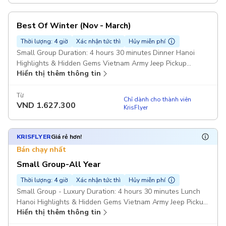
Best Of Winter (Nov - March)
Thời lượng: 4 giờ
Xác nhận tức thì
Hủy miễn phí
Small Group Duration: 4 hours 30 minutes Dinner Hanoi
Highlights & Hidden Gems Vietnam Army Jeep Pickup
Hiển thị thêm thông tin
included
Từ
Chỉ dành cho thành viên
VND
1.627.300
KrisFlyer
KRISFLYER
Giá rẻ hơn!
Bán chạy nhất
Small Group-All Year
Thời lượng: 4 giờ
Xác nhận tức thì
Hủy miễn phí
Small Group - Luxury Duration: 4 hours 30 minutes Lunch
Hanoi Highlights & Hidden Gems Vietnam Army Jeep Pickup
Hiển thị thêm thông tin
included