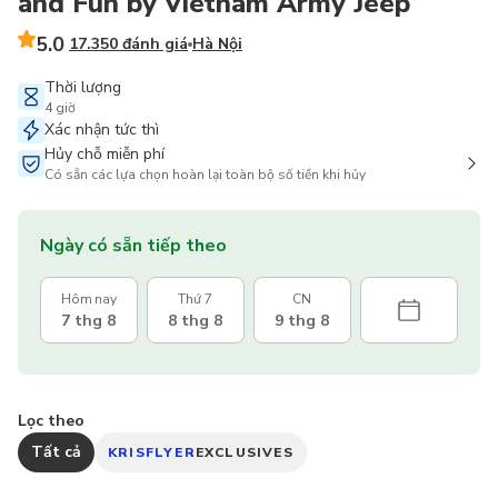
and Fun by Vietnam Army Jeep
5.0
17.350 đánh giá
Hà Nội
Thời lượng
4 giờ
Xác nhận tức thì
Hủy chỗ miễn phí
Có sẵn các lựa chọn hoàn lại toàn bộ số tiền khi hủy
Ngày có sẵn tiếp theo
Hôm nay
Thứ 7
CN
7 thg 8
8 thg 8
9 thg 8
Lọc theo
Tất cả
KRISFLYER
EXCLUSIVES