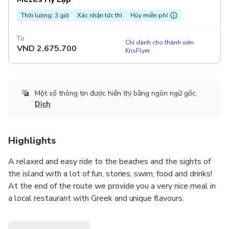
Thời lượng: 3 giờ
Xác nhận tức thì
Hủy miễn phí
Từ
Chỉ dành cho thành viên
VND
2.675.700
KrisFlyer
Một số thông tin được hiển thị bằng ngôn ngữ gốc.
Dịch
Highlights
A relaxed and easy ride to the beaches and the sights of
the island with a lot of fun, stories, swim, food and drinks!
At the end of the route we provide you a very nice meal in
a local restaurant with Greek and unique flavours.