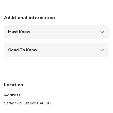
Additional information
Must Know
Mobile or paper ticket accepted
Good To Know
Service animals allowed
Public transportation options are available nearby
Not recommended for travelers with spinal injuries
Location
Not recommended for travelers with poor
cardiovascular health
Address
Travelers should have at least a moderate level of
Sarakiniko, Greece 848 00
physical fitness