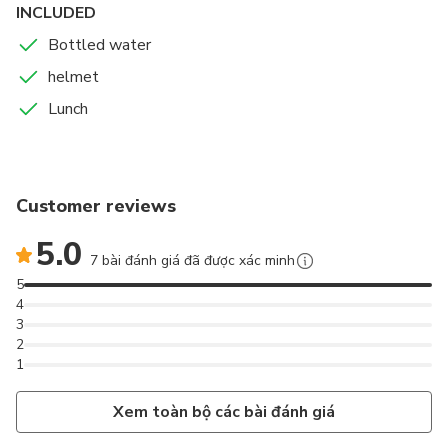
INCLUDED
Bottled water
helmet
Lunch
Customer reviews
5.0
7 bài đánh giá đã được xác minh
5
4
3
2
1
Xem toàn bộ các bài đánh giá