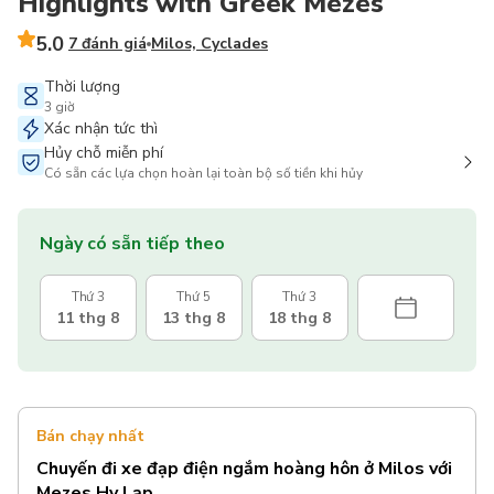
Highlights with Greek Mezes
5.0
7 đánh giá
Milos, Cyclades
Thời lượng
3 giờ
Xác nhận tức thì
Hủy chỗ miễn phí
Có sẵn các lựa chọn hoàn lại toàn bộ số tiền khi hủy
Ngày có sẵn tiếp theo
Thứ 3
Thứ 5
Thứ 3
11 thg 8
13 thg 8
18 thg 8
Bán chạy nhất
Chuyến đi xe đạp điện ngắm hoàng hôn ở Milos với
Mezes Hy Lạp