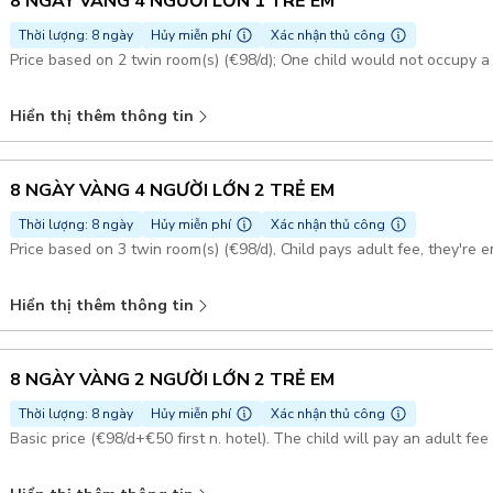
8 NGÀY VÀNG 4 NGƯỜI LỚN 1 TRẺ EM
Thời lượng: 8 ngày
Hủy miễn phí
Xác nhận thủ công
Price based on 2 twin room(s) (€98/d); One child would not occupy a
Hiển thị thêm thông tin
8 NGÀY VÀNG 4 NGƯỜI LỚN 2 TRẺ EM
Thời lượng: 8 ngày
Hủy miễn phí
Xác nhận thủ công
Price based on 3 twin room(s) (€98/d), Child pays adult fee, they're e
Hiển thị thêm thông tin
8 NGÀY VÀNG 2 NGƯỜI LỚN 2 TRẺ EM
Thời lượng: 8 ngày
Hủy miễn phí
Xác nhận thủ công
Basic price (€98/d+€50 first n. hotel). The child will pay an adult fe