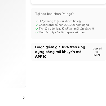
CHF
Swiss Franc
Tại sao bạn chọn Pelago?
Được hàng triệu du khách tin cậy
Chọn trong số hơn 200.000 hoạt động
Tích lũy dặm bay KrisFlyer mỗi lần đặt chỗ
Một công ty của Singapore Airlines
Được giảm giá
10%
trên ứng
Quét để
dụng bằng mã khuyến mãi
tải
xuống
APP10
1/7