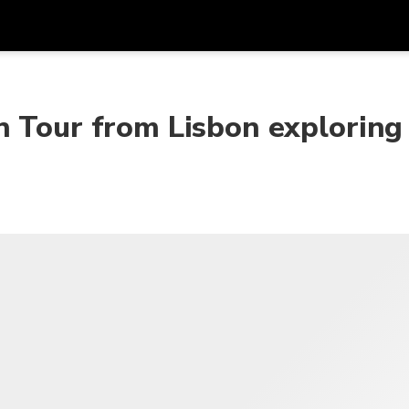
Được
Đơn vị tiền
Ngôn ngữ
ứn
k
n Tour from Lisbon exploring
SGD
Đô La Singapore
한국어
AUD
Đô La Úc
日本語
EUR
Euro
English
GBP
Pound Sterling
Bahasa Indonesia
INR
Rupee Ấn Độ
Tiếng Việt
IDR
Rupiah Indonesia
ไทย
JPY
Yên Nhật
HKD
Đô La Hong Kong
MYR
Ringgit Mã Lai