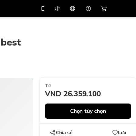
 giảm giá
10%
trên
Trợ lý ảo
g dụng bằng mã
huyến mãi
APP10
 best
THB
Bạt Thái Lan
简体中文
Quét để tải xuống
Trung tâm trợ giúp
PHP
Peso Philippine
Chia sẻ phản hồi của bạn
USD
Đô La Mỹ
NZD
Đô La New Zealand
Từ
VND
Đồng Việt Nam
VND 26.359.100
KRW
Đồng Won Hàn Quốc
AED
Emirati Dirham
Chọn tùy chọn
CNY
Chinese Yuan
CAD
Canadian Dollar
Chia sẻ
Lưu