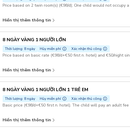
Price based on 2 twin room(s) (€98/d); One child would not occupy a
Hiển thị thêm thông tin
8 NGÀY VÀNG 1 NGƯỜI LỚN
Thời lượng: 8 ngày
Hủy miễn phí
Xác nhận thủ công
Price based on basic rate (€98/d+€50 first n. hotel) and €50/night s
Hiển thị thêm thông tin
8 NGÀY VÀNG 1 NGƯỜI LỚN 1 TRẺ EM
Thời lượng: 8 ngày
Hủy miễn phí
Xác nhận thủ công
Basic price (€98/d+€50 first n. hotel). The child will pay an adult fe
Hiển thị thêm thông tin