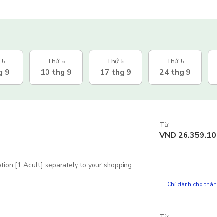
 5
Thứ 5
Thứ 5
Thứ 5
g 9
10 thg 9
17 thg 9
24 thg 9
Từ
VND
26.359.10
ption [1 Adult] separately to your shopping
Chỉ dành cho thành
Từ