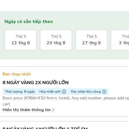
Ngày có sẵn tiếp theo
Thứ 5
Thứ 5
Thứ 5
Thứ
13 thg 8
20 thg 8
27 thg 8
3 th
Bán chạy nhất
8 NGÀY VÀNG 2X NGƯỜI LỚN
Thời lượng: 8 ngày
Hủy miễn phí
Xác nhận thủ công
Basic price (€98/d+€50 first n. hotel). Any odd number, please add o
cart.
Hiển thị thêm thông tin