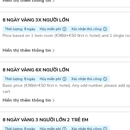
Hiển thị thêm thông tin
8 NGÀY VÀNG 3X NGƯỜI LỚN
Thời lượng: 8 ngày
Hủy miễn phí
Xác nhận thủ công
Price based on 1 twin room (€98/d+€50 first n. hotel) and 1 single r
Hiển thị thêm thông tin
8 NGÀY VÀNG 6X NGƯỜI LỚN
Thời lượng: 8 ngày
Hủy miễn phí
Xác nhận thủ công
Basic price (€98/d+€50 first n. hotel). Any odd number, please add o
cart.
Hiển thị thêm thông tin
8 NGÀY VÀNG 3 NGƯỜI LỚN 2 TRẺ EM
Thời lượng: 8 ngày
Hủy miễn phí
Xác nhận thủ công