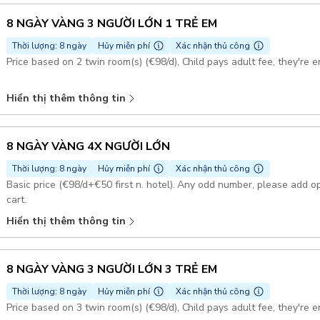
8 NGÀY VÀNG 3 NGƯỜI LỚN 1 TRẺ EM
Thời lượng: 8 ngày
Hủy miễn phí
Xác nhận thủ công
Price based on 2 twin room(s) (€98/d), Child pays adult fee, they're e
Hiển thị thêm thông tin
8 NGÀY VÀNG 4X NGƯỜI LỚN
Thời lượng: 8 ngày
Hủy miễn phí
Xác nhận thủ công
Basic price (€98/d+€50 first n. hotel). Any odd number, please add o
cart.
Hiển thị thêm thông tin
8 NGÀY VÀNG 3 NGƯỜI LỚN 3 TRẺ EM
Thời lượng: 8 ngày
Hủy miễn phí
Xác nhận thủ công
Price based on 3 twin room(s) (€98/d), Child pays adult fee, they're e