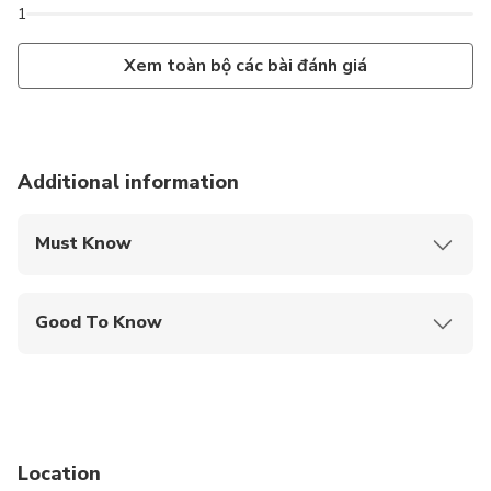
1
Xem toàn bộ các bài đánh giá
Additional information
Must Know
Mobile or paper ticket accepted
Good To Know
Infants and small children can ride in a pram or
stroller
Travelers should have at least a moderate level of
physical fitness
Location