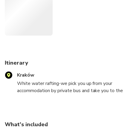
Itinerary
Kraków
White water rafting-we pick you up from your
accommodation by private bus and take you to the
Olympic center in Krakow (approx 30 minutes way).
At the place you get a special shoes and swim suit ,
you change in the private room (locked) than you
start to do rafting through 1h. After that you can
What's included
take a shower (towels are not available) than we
drop you off to your accommodation.