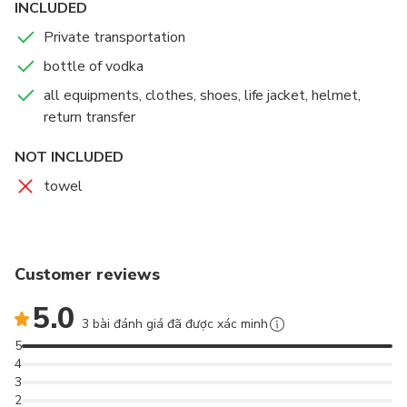
INCLUDED
Private transportation
bottle of vodka
all equipments, clothes, shoes, life jacket, helmet,
return transfer
NOT INCLUDED
towel
Customer reviews
5.0
3 bài đánh giá đã được xác minh
5
4
3
2