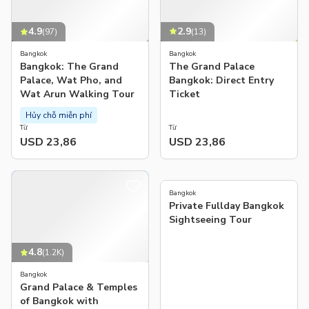
2.9
4.9
(
13
)
(
97
)
Bangkok
Bangkok
The Grand Palace
Bangkok: The Grand
Bangkok: Direct Entry
Palace, Wat Pho, and
Ticket
Wat Arun Walking Tour
Hủy chỗ miễn phí
Từ
Từ
USD 23,86
USD 23,86
5.0
(
4
)
Bangkok
Private Fullday Bangkok
Sightseeing Tour
4.8
(
1.2K
)
Bangkok
Grand Palace & Temples
of Bangkok with