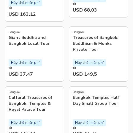
Hủy chỗ miễn phí
Từ
Từ
USD 68,03
USD 163,12
4.9
4.9
(
9
)
(
71
)
Bangkok
Bangkok
Giant Buddha and
Treasures of Bangkok:
Bangkok Local Tour
Buddhism & Monks
Private Tour
Hủy chỗ miễn phí
Hủy chỗ miễn phí
Từ
Từ
USD 37,47
USD 149,5
4.6
4.8
(
70
)
(
4
)
Bangkok
Bangkok
Cultural Treasures of
Bangkok Temples Half
Bangkok: Temples &
Day Small Group Tour
Royal Palace Tour
Hủy chỗ miễn phí
Hủy chỗ miễn phí
Từ
Từ