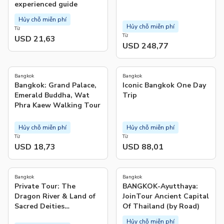
experienced guide
Hủy chỗ miễn phí
Hủy chỗ miễn phí
Từ
Từ
USD 21,63
USD 248,77
4.7
(
54
)
Bangkok
Bangkok
Bangkok: Grand Palace,
Iconic Bangkok One Day
Emerald Buddha, Wat
Trip
Phra Kaew Walking Tour
Hủy chỗ miễn phí
Hủy chỗ miễn phí
Từ
Từ
USD 18,73
USD 88,01
5.0
(
4
)
Bangkok
Bangkok
Private Tour: The
BANGKOK-Ayutthaya:
Dragon River & Land of
JoinTour Ancient Capital
Sacred Deities
Of Thailand (by Road)
Chachoengsao
Hủy chỗ miễn phí