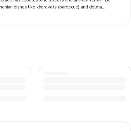
village has cobblestone streets and uneven terrain. Be
Armenian dishes like khorovats (barbecue) and dolma
asic phrases in Armenian, as English may not be widely
 and traditions, and always ask for permission before
weather conditions, as temperatures can change quickly in