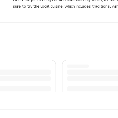
Don't forget to bring comfortable walking shoes, as the 
sure to try the local cuisine, which includes traditional 
(stuffed grape leaves). It's a good idea to learn a few b
spoken in rural areas. Be respectful of the local customs
taking photos of people. Lastly, be prepared for varying 
the mountains.