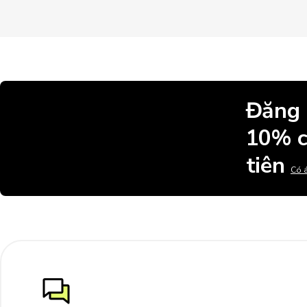
Đăng 
10% c
tiên
Có á