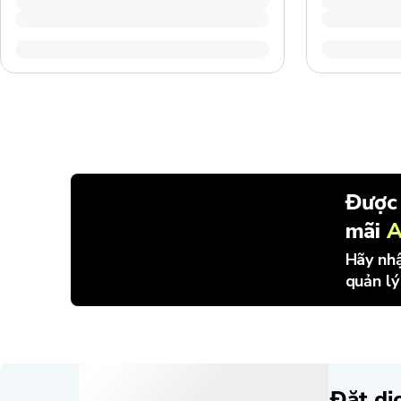
Được
mãi
A
Hãy nhậ
quản lý
Đặt dịc