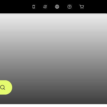
 giảm giá
10%
trên
Trợ lý ảo
g dụng bằng mã
huyến mãi
APP10
nes
THB
Bạt Thái Lan
简体中文
Quét để tải xuống
Trung tâm trợ giúp
PHP
Peso Philippine
Chia sẻ phản hồi của bạn
USD
Đô La Mỹ
NZD
Đô La New Zealand
VND
Đồng Việt Nam
KRW
Đồng Won Hàn Quốc
AED
Emirati Dirham
CNY
Chinese Yuan
CAD
Canadian Dollar