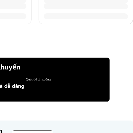
khuyến
Quét để tải xuống
và dễ dàng
i.