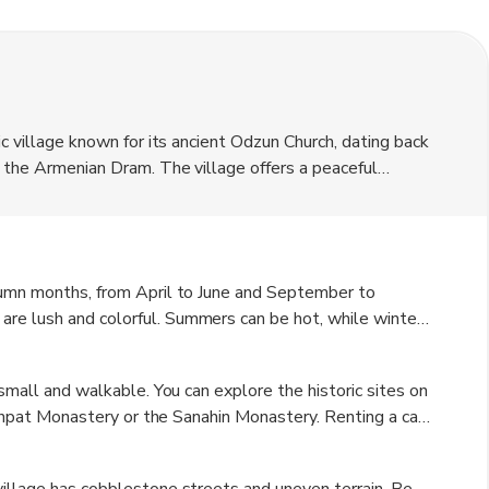
ic village known for its ancient Odzun Church, dating back
s the Armenian Dram. The village offers a peaceful
ins and valleys, making it a perfect destination for
utumn months, from April to June and September to
re lush and colorful. Summers can be hot, while winters
f you're not a fan of extreme temperatures.
 small and walkable. You can explore the historic sites on
Haghpat Monastery or the Sanahin Monastery. Renting a car
 countryside at your own pace.