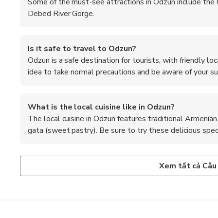
Some of the must-see attractions in Odzun include the
Debed River Gorge.
Is it safe to travel to Odzun?
Odzun is a safe destination for tourists, with friendly l
idea to take normal precautions and be aware of your su
What is the local cuisine like in Odzun?
The local cuisine in Odzun features traditional Armenian d
gata (sweet pastry). Be sure to try these delicious specia
Are there any hiking trails near Odzun?
What is the best way to get to Odzun from Yerevan
What are the recommended foods to try in Odzun?
Yes, there are several hiking trails in the surrounding moun
The most convenient way to reach Odzun from Yerevan is b
Some of the top recommended foods to try in Odzun includ
Xem tất cả Câu
The Lori Berd Fortress hike is a popular choice for outdoor
can also take a bus or marshrutka (minibus) to Alaverdi, an
and spas (yogurt soup). These dishes are popular in Armenia