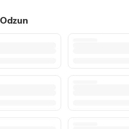
TWD
Tân Đài Tệ
 Odzun