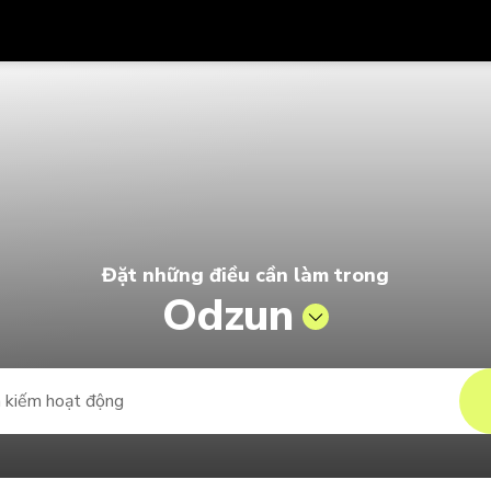
Được
Đơn vị tiền
Ngôn ngữ
ứn
k
026 | Pelago của Singapore Airli
SGD
Đô La Singapore
한국어
AUD
Đô La Úc
日本語
EUR
Euro
English
Đặt những điều cần làm trong
GBP
Pound Sterling
Bahasa Indonesia
Odzun
INR
Rupee Ấn Độ
Tiếng Việt
IDR
Rupiah Indonesia
ไทย
JPY
Yên Nhật
HKD
Đô La Hong Kong
MYR
Ringgit Mã Lai