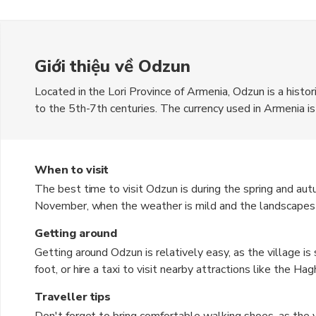
Giới thiệu về Odzun
Located in the Lori Province of Armenia, Odzun is a histor
to the 5th-7th centuries. The currency used in Armenia i
atmosphere with stunning views of the surrounding mounta
nature lovers and history enthusiasts alike.
When to visit
The best time to visit Odzun is during the spring and a
November, when the weather is mild and the landscapes a
are cold and snowy, so it's best to avoid these seasons i
Getting around
Getting around Odzun is relatively easy, as the village is
foot, or hire a taxi to visit nearby attractions like the 
is also a convenient option for exploring the surrounding
Traveller tips