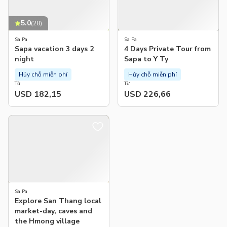
5.0
(
28
)
Sa Pa
Sa Pa
Sapa vacation 3 days 2
4 Days Private Tour from
night
Sapa to Y Ty
Hủy chỗ miễn phí
Hủy chỗ miễn phí
Từ
Từ
USD 182,15
USD 226,66
Sa Pa
Explore San Thang local
market-day, caves and
the Hmong village