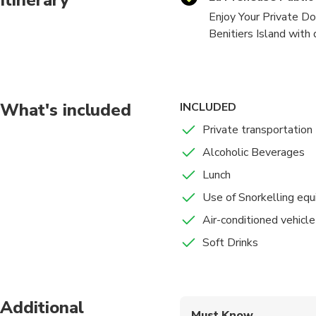
Enjoy Your Private Do
Benitiers Island with
What's included
INCLUDED
Private transportation
Alcoholic Beverages
Lunch
Use of Snorkelling eq
Air-conditioned vehicle
Soft Drinks
Additional
Must Know