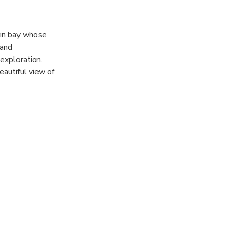
rin bay whose
 and
 exploration.
eautiful view of