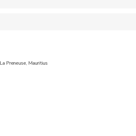
 accepted
pregnant travelers
al fitness levels
01 to 02 Hours before the Activity Start,Depend on Pickup Loc
 La Preneuse, Mauritius