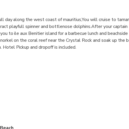
ll day along the west coast of mauritius,You will cruise to tama
act playfull spinner and bottlenose dolphins.After your captain
you to ile aux Benitier island for a barbecue lunch and beachside
snorkel on the coral reef near the Crystal Rock and soak up the b
 Hotel Pickup and dropoff is included.
 Beach