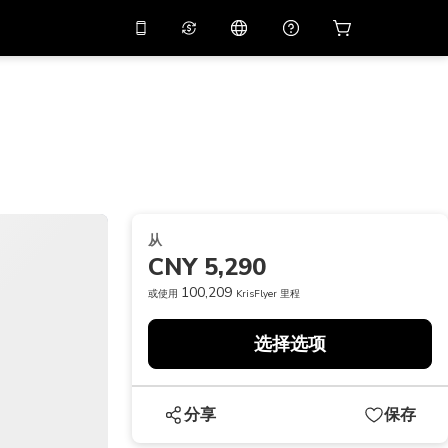
应用中使用促销代码
虚拟助理
APP10
，减价
10%
扫描下载
THB
泰铢
简体中文
帮助中心
PHP
菲律宾比索
分享反馈
USD
美元
从
NZD
新西兰元
CNY 5,290
VND
越南盾
100,209
或使用
KrisFlyer 里程
KRW
韩元
选择选项
AED
Emirati Dirham
CNY
Chinese Yuan
分享
保存
CAD
Canadian Dollar