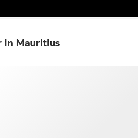
在
货币
语言
 in Mauritius
SGD
新加坡元
한국어
AUD
澳大利亚元
日本語
EUR
欧元
English
GBP
Pound Sterling
Bahasa Indonesia
INR
印度卢比
Tiếng Việt
IDR
印度尼西亚卢比
ไทย
JPY
日元
HKD
港元
MYR
马来西亚林吉特