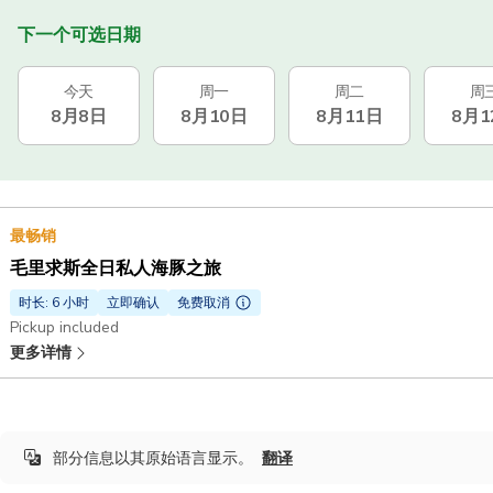
下一个可选日期
今天
周一
周二
周
8月8日
8月10日
8月11日
8月1
最畅销
毛里求斯全日私人海豚之旅
时长: 6 小时
立即确认
免费取消
Pickup included
更多详情
部分信息以其原始语言显示。
翻译