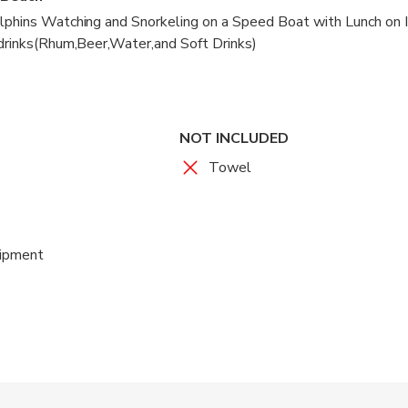
lphins Watching and Snorkeling on a Speed Boat with Lunch on I
 drinks(Rhum,Beer,Water,and Soft Drinks)
NOT INCLUDED
Towel
uipment