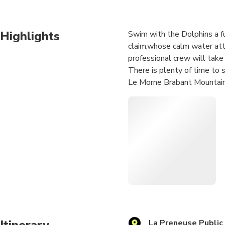
Highlights
Swim with the Dolphins a fu
claim,whose calm water attr
professional crew will take 
There is plenty of time to 
Le Morne Brabant Mountain.
Itinerary
La Preneuse Public