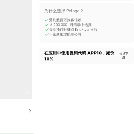
CHF
Swiss Franc
为什么选择 Pelago？
受到数百万旅客信赖
从 200,000+ 种活动中选择
每次预订时赚取 KrisFlyer 里程
一家新加坡航空公司
在应用中使用促销代码
APP10
，减价
扫描下
载
10%
1/2