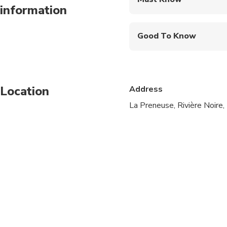
information
Mobile or paper ticket
Good To Know
Not recommended for 
Suitable for all physic
Location
Address
Hotel Pickup Time is 
La Preneuse, Rivière Noire,