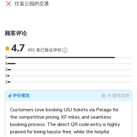
往返公园的交通
顾客评论
4.7
492 条已验证评价
5
4
3
2
1
评价概览
由 AI 提供支持
Customers love booking USJ tickets via Pelago for
the competitive pricing, KF miles, and seamless
booking process. The direct QR code entry is highly
praised for being hassle-free, while the helpful