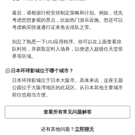
最后，请根据行程安排制定策略和计划。例如，优先
考虑您想参观的景点，比如热门游乐设施。您还可以
考虑购买快速通行证来免去排队之苦。
别忘了熟悉一下USJ应用程序。你可以在上面查看排
队时间，并获取定时入场券，以便进入超级任天堂世
界等区域。
日本环球影城位于哪个城市？
日本环球影城位于日本大阪市。具体来说，这座主题
公园位于大阪湾地区的此花区。从日本其他主要城市
前往也相当方便。
如何从大阪前往日本环球影城？又如何从东京或京都前
如何购买日本环球影城门票？
大阪环球影城附近有哪些住宿选择？
日本环球影城买什么好呢？
什么是日本环球影城快速通行证？
如何将我的日本环球影城门票关联到他们的手机应用程
您需要打印日本环球影城的门票吗？
我可以携带外带食品和饮料进入日本环球影城吗？
日本环球影城的游乐设施有身高或年龄限制吗？
日本环球影城的游行几点开始？
日本环球影城有单人通道系统吗？
日本环球影城的候补入场券是什么？
日本环球影城有多少个游乐项目？
往？
序？
由于环球影城日本不再现场售票，您需要提前在线购
日本环球影城作为主题乐园的一大优势在于，园区内
从小黄人乐园到哈利波特的魔法世界，日本环球影城
环球影城快速通行证本质上是一种付费附加票，可让
不，您无需打印主题公园门票。只需在闸机处扫描手
日本环球影城一般禁止携带外食和饮料入园，但婴儿
是的，部分游乐设施有身高和年龄限制。最常见的身
日本环球影城的花车巡游每天下午2点开始，持续约
是的，日本环球影城（USJ）设有单人通道。
在日本环球影城（USJ），区域定时入场券/候补入场
日本环球影城拥有超过60个景点和游乐设施。其中
查看所有常见问题解答
从大阪前往日本环球影城 (USJ) 非常方便。您可以搭
买门票。您可以直接从环球影城日本官网购票，也可
就有很多酒店可供选择。其中比较受欢迎的酒店包括
的周边商品是游客必买的。你可以买到霍格沃茨四大
您在日本环球影城指定景点和游乐设施免排队。这
首先，打开官方应用程序，然后在主屏幕上选择“定
机上的电子门票即可入场。
食品、儿童零食、特殊饮食需求游客的食品以及
高要求是107厘米，例如“马里奥赛车：库巴挑战赛”
50分钟。想要近距离观看精彩表演，您可以前往格
券是一种免费的先到先得的预约方式，您需要凭此券
包括6座过山车、2个水上游乐项目，以及仅在环球
乘 JR 梦崎线到环球影城站，这是距离乐园最近的车
以通过Pelago等授权代理商购票。
The Park Front Hotel，顾名思义，这家酒店距离乐
学院的袍子和围巾，甚至可以在乐园里装扮一番。是
样，您就可以以更短的等待时间体验热门项目。
时入场电子票”。接下来，选择“扫描二维码”或“从照
PET瓶装或瓶装水等非酒精饮料除外。便当盒、罐
和“侏罗纪公园：乘车之旅”。其他一些游乐设施，例
拉梅西公园的特别观赏区。届时，您将有机会在花车
提供此选项的景点包括：
才能进入超级任天堂世界和其他热门区域，例如哈利
奇境乐园区域就有的30多个不同的景点。
还有其他问题？
立即聊天
站。从那里步行 5 分钟即可到达入口。或者，您也
园入口最近。
不是很酷！
片库上传”。请注意，您只能在购买日本环球影城门
装或玻璃瓶装饮料以及酒精饮料均禁止带入园区。入
如“好莱坞之梦”，则有更高的最低身高要求，为132
上邂逅您最喜爱的卡通人物，参与热闹的舞蹈派对，
波特的魔法世界。
马里奥赛车：库巴的挑战