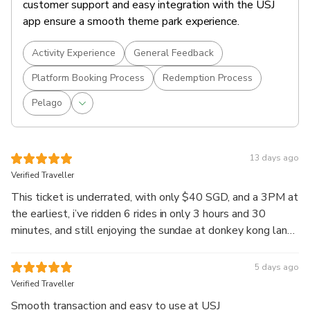
customer support and easy integration with the USJ
app ensure a smooth theme park experience.
Activity Experience
General Feedback
Platform Booking Process
Redemption Process
Pelago
13 days ago
Verified Traveller
This ticket is underrated, with only $40 SGD, and a 3PM at
the earliest, i’ve ridden 6 rides in only 3 hours and 30
minutes, and still enjoying the sundae at donkey kong land
and finding some toys. Best value for money
5 days ago
Verified Traveller
Smooth transaction and easy to use at USJ