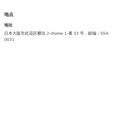
9:00（日本时间）之后扫描应用程序内的二维
码。
地点
官方应用程序经过更新后更加便捷！快来下
地址
载，尽情享受公园的乐趣吧！
日本大阪市此花区樱岛 2-chome-1-番 33 号，邮编：554-
iPhone
|
Android
0031
无需再排队等候景点门票！立即获取定时入场电
子票！
一目了然地查看景点等待时间和介绍！
使用便捷的地图即可轻松查找设施信息！
保存您喜欢的内容！