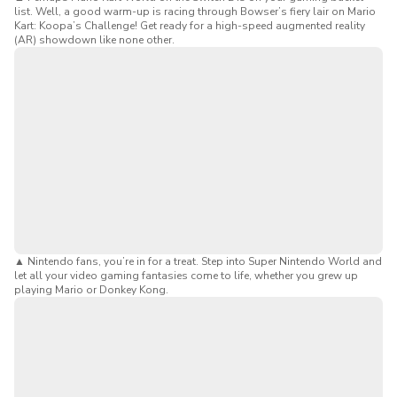
list. Well, a good warm-up is racing through Bowser’s fiery lair on Mario
巴的挑战，探索奇诺比奥咖啡馆，在这个区域，这里是
Kart: Koopa’s Challenge! Get ready for a high-speed augmented reality
所有年龄段游戏玩家的天堂。
(AR) showdown like none other.
哈利波特的魔法世界：
在USJ最具魔法气息的区域之
一，尽情探索霍格莫德村，品尝黄油啤酒，探索霍格沃
茨城堡，享受一段无比美好的时光。
动漫及流行文化景点：
如果你足够幸运，可以体验限时
动漫联动活动——过去曾有过《鬼灭之刃》、《进击的
巨人》和《美少女战士》等联动活动。
家庭娱乐和主题区：
与小黄人、芝麻街的朋友们见面，
并在环球奇境和好莱坞大道上享受家庭游乐设施，这些
都是孩子们会喜欢的热门景点。
▲
Nintendo fans, you’re in for a treat. Step into Super Nintendo World and
let all your video gaming fantasies come to life, whether you grew up
playing Mario or Donkey Kong.