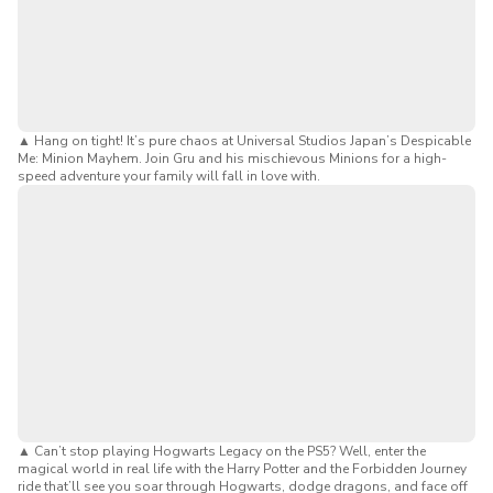
▲
Hang on tight! It’s pure chaos at Universal Studios Japan’s Despicable
Me: Minion Mayhem. Join Gru and his mischievous Minions for a high-
speed adventure your family will fall in love with.
▲
Can’t stop playing Hogwarts Legacy on the PS5? Well, enter the
magical world in real life with the Harry Potter and the Forbidden Journey
ride that’ll see you soar through Hogwarts, dodge dragons, and face off