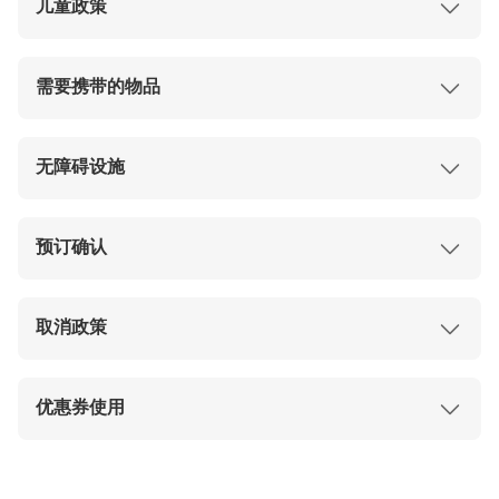
儿童政策
除非人流较少，否则进入
D、E、F类）有效。
超级任天堂世界™
需要
区域入场编号票或定时入场票。
4至11岁的儿童需要购买儿童票。
门票可在购买后的第二天上午9点（日本时间）之
成年人的定义为12岁及以上的人群。
需要携带的物品
后绑定到USJ App。
老年人是指65岁及以上的人群。
为防止发生意外，游乐设施上禁止拍照。
0-3岁的婴幼儿可以免费入园。
有效的带照片身份证件或护照。
带有二维码的手机或纸质确认单。
无障碍设施
出于安全考虑，某些景点设有身高或年龄限制。
该公园总体上可以通行，但根据实际情况，某些
预订确认
游乐设施可能会受到限制
。
您的预订将立即得到确认。
预订成功后，电子凭证将立即发送到您的邮箱。
取消政策
此预订不可退款。
预订确认后，不允许取消、退款或更改。
优惠券使用
在公园入口处出示您的手机二维码即可直接入
园。
如果绑定到 USJ App，请在购买后的第二天上午