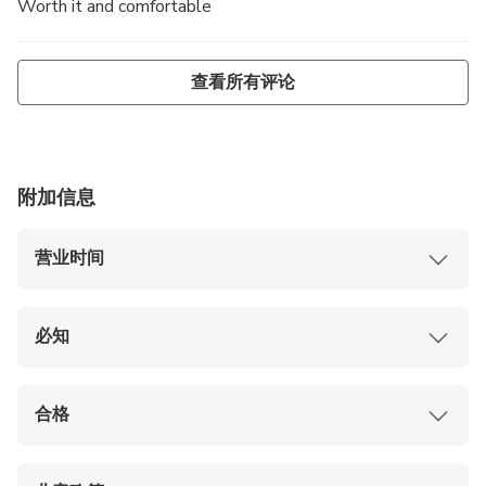
Worth it and comfortable
查看所有评论
附加信息
营业时间
通常营业时间为上午 9:00 至晚上 9:00。
营业时间可能因日期而异；请在到访前查看
日本
必知
环球影城官方网站
。
另外请注意，根据日期不同，入园时间可能会早
离开公园后不允许再次进入。
于公园的预定开放时间。
在等候游乐设施时、景点内、餐厅内、商店内禁
合格
止吸烟。
请勿携带外带食品或便当盒进入公园。
本产品面向所有国籍人士开放。
请在游览前查看其他
门票仅对凭证上指定的价位等级（A、B、C、
公园规则
。