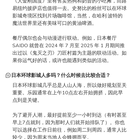
《大金刚国度》里有售卖热狗和奶昔的小吃摊，而路
易纽约披萨店也值得一去。史努比的粉丝可以在环球
影城奇境区找到片场咖啡馆，当然，在哈利·波特的
魔法世界里还有美味可口的黄油啤酒。
餐厅偶尔也会与动漫进行联动。例如，日本餐厅
SAIDO 就曾在 2024 年 7 月至 2025 年 1 月期间推
出过以《鬼灭之刃》刀匠村篇为主题的联动活动。如
果你运气好的话，或许也能遇到类似的活动。
日本环球影城人多吗？什么时候去比较合适？
日本环球影城几乎总是人山人海，所以做好规划至关
重要。乐园通常在上午10点左右开始拥挤，因此早
点到是关键。
为了避开人潮，最好提前至少一小时到达（有时甚至
早上7点就到，因为那时人们就开始排队了）。你也
可以选择在工作日前往，例如周二到周四，通常人比
较少，因为周末当地人会蜂拥而至。