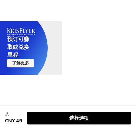
可以从大阪站搭乘 JR 大阪环状线，然后在西九条站
购买时，请务必选择您心仪的参观日期和门票类型。
更棒的是，部分门票还包含进入超级任天堂世界™和
票24小时后才能扫描。如果立即无法扫描，请等到
口处设有安检，您可能会被要求丢弃违禁食品和饮
厘米。但最终，最好还是查看官方网站，了解每个游
还可以拿起泡泡棒加入其中。
好莱坞之梦——旅程
换乘 JR 梦崎线。
影城通行证是您的普通门票，也是入场的必要凭证。
辛古拉里酒店及空中水疗中心是另一个非常方便的选
在奥利凡德魔杖店，您可以挑选属于自己的魔杖，其
哈利·波特的魔法世界等区域的限时入场资格。每张
第二天。
料。
乐设施的具体信息。
要获得此服务，您必须已持有有效的影城通行证（您
卑鄙的我：小小兵大乱斗
快速通行证是可选的附加票，可让您在指定游乐设施
择，而近铁环球城酒店也在步行范围内。
中还有一根“魔法”魔杖，可以让您在园区内的不同区
门票仅限在每个指定景点使用一次。门票数量有限，
的入园门票）并已进入园区。您可以通过日本环球影
侏罗纪公园 - 乘车之旅
如果您从东京出发，最快的路线是从东京站乘坐东海
上免排队。但请注意：快速通行证不能替代影城通行
域施展魔法。别忘了去蜂蜜公爵糖果店，品尝一下巧
售罄速度很快。如果您计划使用，建议提前预订。
城官方应用程序或园区内的售票亭进行预订。
大白鲨
道新干线到新大阪站。然后换乘JR梦崎线，前往环球
证。
公园附近其他值得推荐的酒店包括：利伯酒店 (Liber
克力蛙和嘶嘶蜂等魔法糖果——这些都是电影中深受
飞龙
预订可赚
影城站。由于路程较长，建议您抵达大阪后，另选一
Hotel)、环球影城维塔港酒店 (Hotel Universal Port
粉丝喜爱的经典美食。
请注意，在客流量大的日子里，区域限时入场券可能
哈利·波特与禁忌之旅
取或兑换
天游览环球影城。
Vita)、京阪环球影城塔酒店 (Hotel Keihan Universal
会提前发放完毕。但在人流较少的日子里，您或许无
太空幻想之旅
里程
Tower)、环球影城港酒店 (Hotel Universal Port) 和
除了魔法世界主题商品，你还能找到蜘蛛侠、史努比
需限时入场券即可进入这些区域。这主要取决于当时
了解更多
从京都出发，从京都站乘坐JR京都线到大阪站或新大
环球影城东方酒店 (Oriental Hotel Universal City)。
等各种主题杯面，限量版小黄人和海德薇毛绒玩具，
的客流量。
阪站。然后换乘JR梦崎线，最终到达环球影城站。
这些酒店都位于公园及其周边海湾地区，价格丰俭由
以及LED小黄人笔。无论你是收藏家还是只想买些有
人。
趣的纪念品，这里都有大量日本环球影城独家商品可
供带回家。
从
选择选项
CNY 49