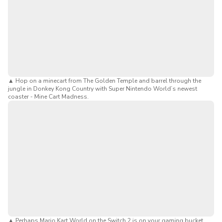
鹅卵石街道，骑乘鹰头马身有翼兽的飞行，或者在奥利凡德
魔杖店学习魔杖魔法吧！游戏爱好者则可以进入色彩缤纷、
互动性强的超级任天堂世界。体验全球首个马里奥赛车主题
乐园项目——马里奥赛车：库巴的挑战，或者乘坐耀西的冒
险全地形车。
别忘了体验侏罗纪公园、小黄人公园和好莱坞影城等标志性
▲
Hop on a minecart from The Golden Temple and barrel through the
jungle in Donkey Kong Country with Super Nintendo World’s newest
区域的游乐设施。尽情享受精彩的现场表演、4D 电影、主
coaster - Mine Cart Madness.
题餐厅以及与您最喜爱的角色合影留念的难忘时刻。小贴
士：想节省排队时间？想要获得极致体验，不妨将您的门票
与环球影城快速通行证
搭配使用！这样您就可以免去排队之
苦，尽情畅玩一整天。
大阪环球影城日本（USJ）游玩指南
惊险刺激的日本环球影城游乐设施和景点：
在“友谊村”
体验标志性的游乐设施，如飞翔的恐龙、哈利波特与禁
忌之旅、侏罗纪公园 - 飞车之旅和大白鲨。
超级任天堂世界日本冒险：
踏入马里奥的世界，挑战库
▲
Perhaps Mario Kart World on the Switch 2 is on your gaming bucket