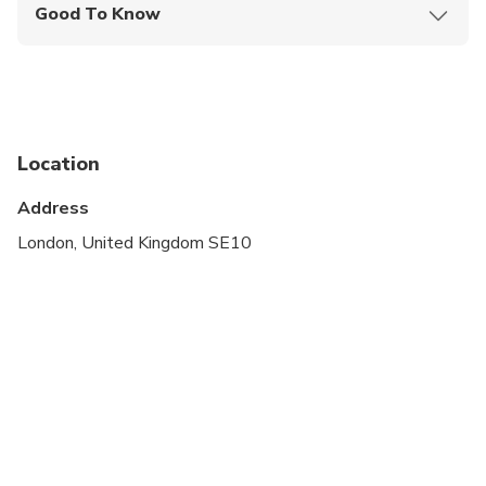
Good To Know
Infants and small children can ride in a pram or
stroller
Public transportation options are available nearby
Suitable for all physical fitness levels
Location
Address
London, United Kingdom SE10