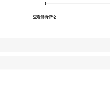
1
查看所有评论
 accepted
 options are available nearby
 sit on an adult’s lap
ravelers with spinal injuries
pregnant travelers
ravelers with poor cardiovascular health