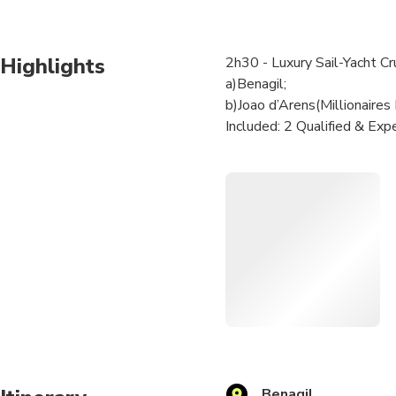
Highlights
2h30 - Luxury Sail-Yacht Cr
a)Benagil;
b)Joao d’Arens(Millionaires
Included: 2 Qualified & E
Optional Add-on:
1 - Seabob - 350€;
1 - Electric Hydrofoil Board
1 - JetSki Seadoo RXP-X 300
770€;
A list of Drinks & Snacks/A
bring your own drinks for 1
Please be advised that shoe
white-soled shoe or simila
Benagil