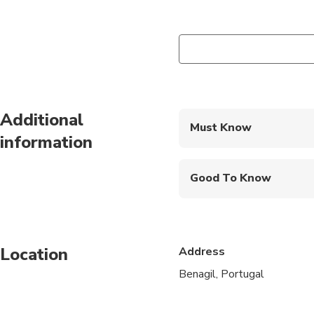
Additional
Must Know
information
Mobile or paper ticket
Good To Know
Public transportation
Infants are required to
Location
Address
Not recommended for t
Benagil, Portugal
Not recommended for 
Not recommended for t