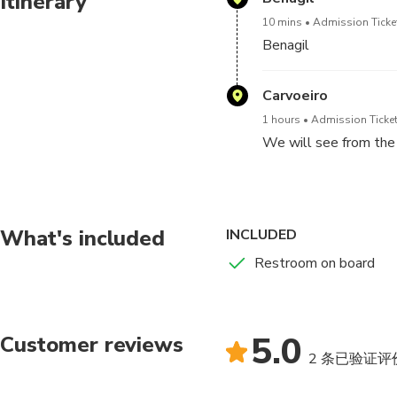
Itinerary
10 mins
Admission Ticket
Benagil
Carvoeiro
1 hours
Admission Ticket
We will see from the 
What's included
INCLUDED
Restroom on board
5.0
Customer reviews
2 条已验证评