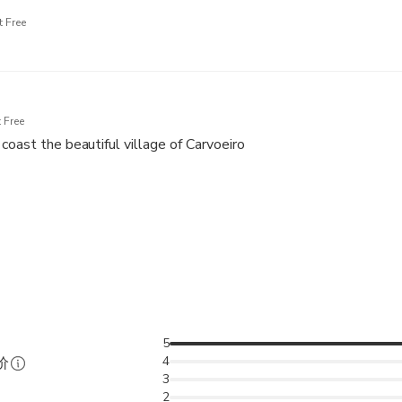
 Free
 Free
coast the beautiful village of Carvoeiro
5
4
价
3
2