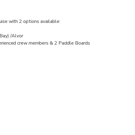
uise with 2 options available:
 Bay) /Alvor
xperienced crew members & 2 Paddle Boards
 - 350 €;
 horsepower for the whole period, included petrol and licensed 
ppetisers available to buy onboard (to be requested before trip)
0 € per person, please be aware that some drinks are forbidden;
s with black soles are not permitted, as well as any type of sh
r shoes