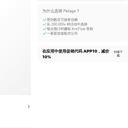
CHF
Swiss Franc
为什么选择 Pelago？
受到数百万旅客信赖
从 200,000+ 种活动中选择
每次预订时赚取 KrisFlyer 里程
一家新加坡航空公司
在应用中使用促销代码
APP10
，减价
扫描下
载
10%
1/25