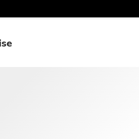
在
货币
语言
ise
SGD
新加坡元
한국어
AUD
澳大利亚元
日本語
EUR
欧元
English
GBP
Pound Sterling
Bahasa Indonesia
INR
印度卢比
Tiếng Việt
IDR
印度尼西亚卢比
ไทย
JPY
日元
HKD
港元
MYR
马来西亚林吉特