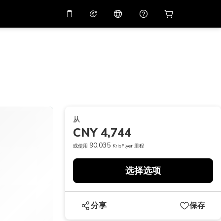
应用中使用促销代码
虚拟助理
APP10
，减价
10%
扫描下载
THB
泰铢
简体中文
帮助中心
PHP
菲律宾比索
分享反馈
USD
美元
从
NZD
新西兰元
CNY 4,744
VND
越南盾
90,035
或使用
KrisFlyer 里程
KRW
韩元
选择选项
AED
Emirati Dirham
CNY
Chinese Yuan
分享
保存
CAD
Canadian Dollar