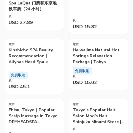
Spa LaQua 门票和东京地
铁车票（24 小时）
从
从
USD 27.89
USD 15.82
4.0
(
1
)
东京
东京
Kinshicho SPA Beauty
Heiwajima Natural Hot
Recommendation |
Springs Relaxation
Ailynas Head Spa ×
Package | Tokyo
Facial Whitening &
免费取消
Slimming Comprehensive
免费取消
从
Treatment (Private
从
USD 15.02
Rooms)
USD 45.1
5.0
(
1
)
东京
东京
Ebisu, Tokyo｜Popular
Tokyo's Popular Hair
Scalp Massage in Tokyo
Salon Mod's Hair:
DRYHEADSPA
Shinjuku Minami Store |
U.TA.TA.NE Ebisu
Japan
从