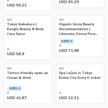
从
USD 83.29
USD 55.22
东京
东京
Tokyo Ikebukuro |
Higashi Ginza Beauty
Kangfu Beauty & Body
Recommendation |
Care Salon
Liberesta Ozone Pore
Cleansing and Skin Care
免费取消
- Private Intimate
从
Transparent Skin
从
USD 71.98
Treatment
USD 58.9
4.9
(
29
)
东京
东京
Tattoo-friendly open-air
Spa LaQua in Tokyo
Onsen & drink
Dome City Entry E-ticket
免费取消
从
从
USD 41.87
USD 22.31