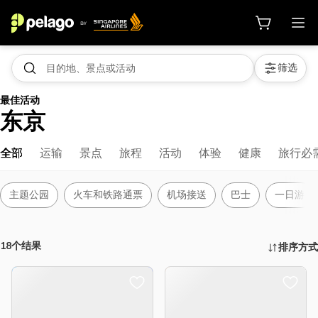
筛选
最佳活动
东京
全部
运输
景点
旅程
活动
体验
健康
旅行必
主题公园
火车和铁路通票
机场接送
巴士
一日游
18个结果
排序方式
活动、景点及更多 | 新加坡航空 Pela