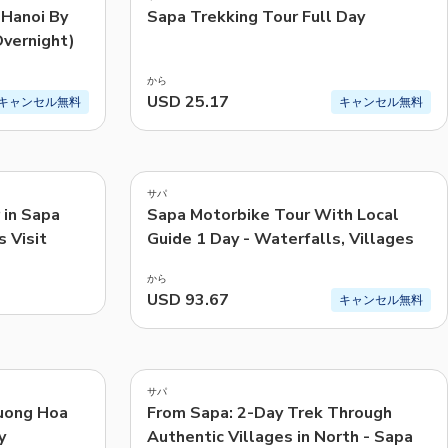
 Hanoi By
Sapa Trekking Tour Full Day
vernight)
から
USD 25.17
キャンセル無料
キャンセル無料
5.0
(
278
)
サパ
 in Sapa
Sapa Motorbike Tour With Local
s Visit
Guide 1 Day - Waterfalls, Villages
から
USD 93.67
キャンセル無料
5.0
(
57
)
サパ
uong Hoa
From Sapa: 2-Day Trek Through
y
Authentic Villages in North - Sapa