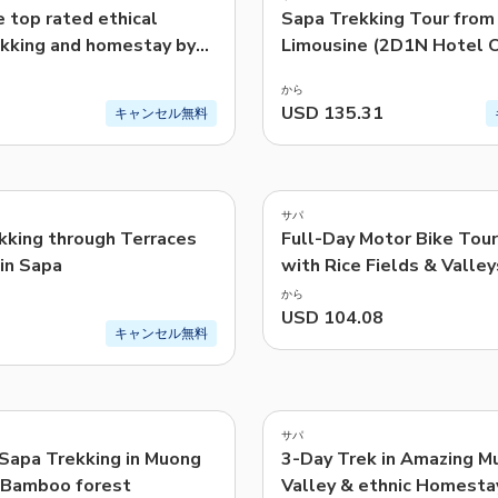
 top rated ethical
Sapa Trekking Tour from
ekking and homestay by
Limousine (2D1N Hotel O
から
USD 135.31
キャンセル無料
サパ
kking through Terraces
Full-Day Motor Bike Tour
 in Sapa
with Rice Fields & Valley
から
USD 104.08
キャンセル無料
5.0
(
52
)
サパ
 Sapa Trekking in Muong
3-Day Trek in Amazing M
, Bamboo forest
Valley & ethnic Homesta