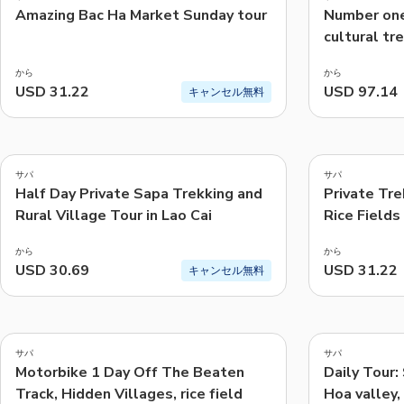
Amazing Bac Ha Market Sunday tour
Number one
cultural tr
ETHOS
から
から
USD 31.22
USD 97.14
キャンセル無料
5.0
4.8
(
7
)
(
4
)
サパ
サパ
Half Day Private Sapa Trekking and
Private Tre
Rural Village Tour in Lao Cai
Rice Fields
から
から
USD 30.69
USD 31.22
キャンセル無料
5.0
4.9
(
212
)
(
134
)
サパ
サパ
Motorbike 1 Day Off The Beaten
Daily Tour:
Track, Hidden Villages, rice field
Hoa valley