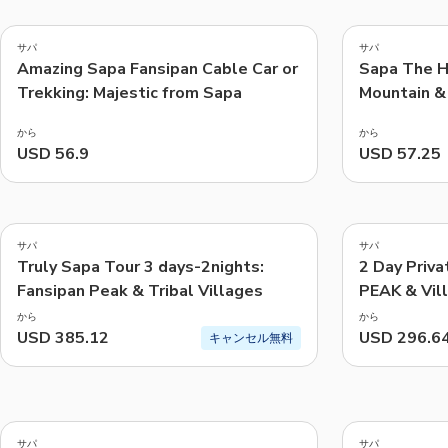
4.6
5.0
(
15
)
(
149
)
サパ
サパ
Amazing Sapa Fansipan Cable Car or
Sapa The Hi
アクティビティ、アトラクションな
Trekking: Majestic from Sapa
Mountain & 
から
から
USD 56.9
USD 57.25
サパ
サパ
Truly Sapa Tour 3 days-2nights:
2 Day Priva
Fansipan Peak & Tribal Villages
PEAK & Vil
から
から
USD 385.12
USD 296.6
キャンセル無料
5.0
(
478
)
サパ
サパ