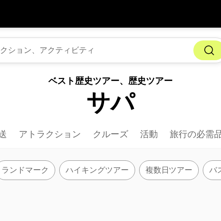
アプ
通貨
言語
を利
SGD
シンガポールドル
한국어
ベスト歴史ツアー、歴史ツアー
AUD
オーストラリアドル
日本語
サパ
EUR
ユーロ
English
GBP
Pound Sterling
Bahasa Indonesia
送
アトラクション
クルーズ
活動
旅行の必需
INR
インドルピー
Tiếng Việt
IDR
インドネシアルピア
ไทย
ランドマーク
ハイキングツアー
複数日ツアー
バ
JPY
日本円
HKD
香港ドル
MYR
マレーシアリンギット