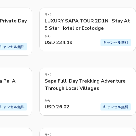
CHF
Swiss Franc
サパ
おすすめ
Private Day
LUXURY SAPA TOUR 2D1N -Stay At
5 Star Hotel or Ecolodge
価格: 低い順
から
価格: 高い順
USD 234.19
キャンセル無料
キャンセル無料
人気
4.8
(
420
)
サパ
a Pa: A
Sapa Full-Day Trekking Adventure
Through Local Villages
から
USD 26.02
キャンセル無料
キャンセル無料
4.7
(
68
)
サパ