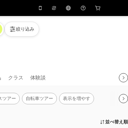
リでプロモコード
APP10
バーチャルアシスタント
絞り込み
用すると
10%
オフになり
ます
THB
タイバーツ
简体中文
スキャンしてダウンロード
ヘルプセンター
PHP
フィリピンペソ
ご意見をお聞かせください
USD
アメリカドル
NZD
ニュージーランドドル
品
クラス
体験談
VND
ベトナムドン
KRW
韓国ウォン
スツアー
自転車ツアー
表示を増やす
AED
Emirati Dirham
CNY
Chinese Yuan
並べ替え順
CAD
Canadian Dollar