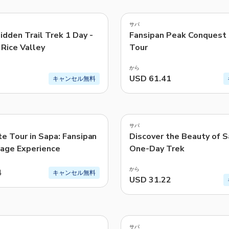
4.2
(
5
)
TWD
新台湾ドル
サパ
dden Trail Trek 1 Day -
Fansipan Peak Conquest 
ど | シンガポール航空のペラゴ
Rice Valley
Tour
から
USD 61.41
キャンセル無料
4.9
(
91
)
サパ
te Tour in Sapa: Fansipan
Discover the Beauty of S
lage Experience
One-Day Trek
から
4
キャンセル無料
USD 31.22
5.0
(
1
)
サパ