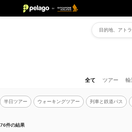
全て
ツアー
輸
半日ツアー
ウォーキングツアー
列車と鉄道パス
76件の結果