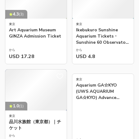
4.3
(
3
)
東京
東京
Art Aquarium Museum
Ikebukuro Sunshine
GINZA Admission Ticket
Aquarium Tickets・
Sunshine 60 Observatory
Park
から
から
USD 17.28
USD 4.8
東京
Aquarium GA☆KYO
(UWS AQUARIUM
GA☆KYO) Advance
Tickets｜Odaiba
1.0
(
1
)
東京
品川水族館（東京都）｜チ
ケット
から