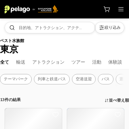
絞り込み
ベスト水族館
東京
全て
輸送
アトラクション
ツアー
活動
体験談
テーマパーク
列車と鉄道パス
空港送迎
バス
運転
13件の結果
並べ替え順
アクティビティ、アトラクションな