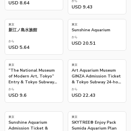
から
USD 8.64
USD 9.43
5.0
(
2
)
東京
東京
新江ノ島水族館
Sunshine Aquarium
から
から
USD 20.51
USD 5.64
東京
東京
”The National Museum
Art Aquarium Museum
of Modern Art, Tokyo”
GINZA Admission Ticket
Entry & Tokyo Subway
& Tokyo Subway 24-hour
24-hour Ticket
Ticket (Exchange)
から
から
(Exchange)
USD 9.6
USD 22.43
東京
東京
Sunshine Aquarium
SKYTREE® Enjoy Pack
Admission Ticket &
Sumida Aquarium Plan